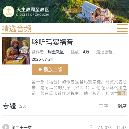
精选音频
首页
聆听玛窦福音
宗教法规
创作者：
周至教区
播放：
4万
最近更新：
教区动态
2025-07-24
教区简介
播放全部
信仰文萃
第一部《福音》的作者是圣玛窦宗徒。玛窦又名肋
未，是阿耳斐的儿子（谷2:14）。他在耶稣召叫之
教会圣月
前，曾在葛法翁作过税吏。他一被召，即刻舍弃一
展开
切，跟随了耶稣（玛9:9；谷2:13-14、路5:27、2
专辑
8）。耶稣升天后，他先在巴力斯坦一带，给自己的同
正序
倒序
（28）
胞宣讲福音多年，然后动身往外方传教去了。最后死
在何处何时，史无确证，圣教会从古以来，即认他为
一位为主殉道的宗徒，每年九月二十一日庆祝他的瞻
第二十一章
373
11:43
礼。
