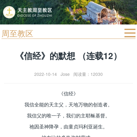
周至教区
首页
《信经》的默想 （连载12）
宗教法规
教区动态
2022-10-14 Jose 阅读量：12030
教区简介
信仰文萃
《信经》
教会圣月
我信全能的天主父，天地万物的创造者。
我信父的唯一子，我们的主耶稣基督。
祂因圣神降孕，由童贞玛利亚诞生。