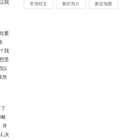
以我
常用经文
教区简介
教堂地图
此要
改
？我
想受
挡以
障所
出了
耶稣
，并
人决