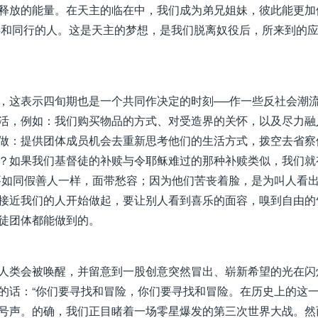
释放的能量。在天主的临在中，我们成为弟兄姐妹，彼此能更加
伴和同行的人。这是天主的梦想，是我们脱离奴役后，所来到的
，这表示四旬期也是一个共同作决定的时刻──作一些反社会潮
活，例如：我们购买物品的方式、对受造界的关怀，以及尽力融
做：提供团体成员机会去重新思考他们的生活方式，拨空去省察
？如果我们基督徒的补赎与令耶稣难过的那种补赎类似，我们就
要如同假善人一样，面带愁容；因为他们苦丧着脸，是为叫人看
最接近我们的人开始做起，要让别人看到喜乐的面容，嗅到自由的
徒团体都能做到的。
人类会被唤醒，并留意到一股创意突然冒出、崭新希望的光在闪
的话：“你们要寻找和冒险，你们要寻找和冒险。在历史上的这
号声。的确，我们正目睹着一场零星爆发的第三次世界大战。然