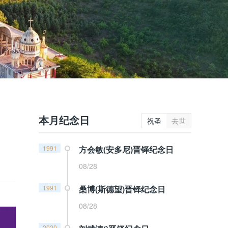
本月纪念日
祝圣
去世
1991
方会敏(安多尼)晋铎纪念日
08/28
1991
桑博(斯德望)晋铎纪念日
08/28
2020