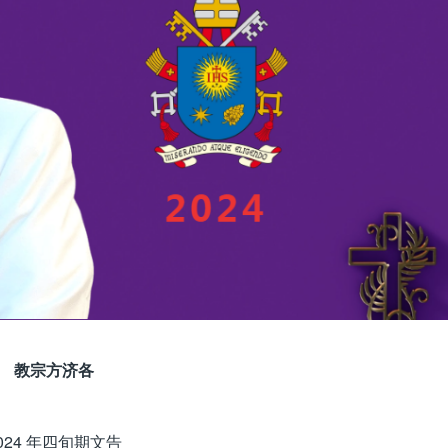
教宗方济各
024 年四旬期文告