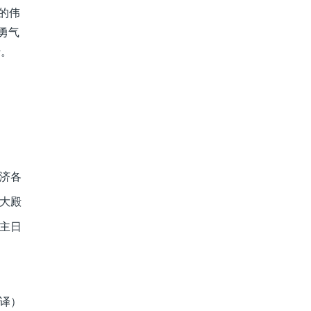
的伟
勇气
行。
济各
大殿
一主日
恭译）