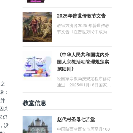
1: 25） 我愿问候那些在劳苦
和负重担之中与基督同行的你
2025年普世传教节文告
们，愿临在的救主基督安慰你
们，并圣化你们的生活，作为
教宗方济各2025 年普世传教
祝贺祂诞辰的珍贵礼品。
节文告《在普世万民中成为怀
着希望的传教士》
《中华人民共和国境内外
国人宗教活动管理规定实
施细则》
经国家宗教局按规定程序修订
隶之
通过 2025年1月18日国家宗
教局令第23号公布 自2025
话：
年5月1日起施行
，并
教堂信息
因为
民仍
赵代村圣母七苦堂
，没
中国陕西省西安市周至县108