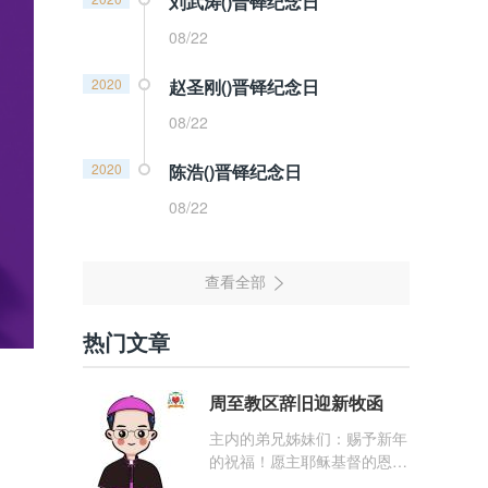
刘武涛()晋铎纪念日
08/22
2020
赵圣刚()晋铎纪念日
08/22
2020
陈浩()晋铎纪念日
08/22
热门文章
周至教区辞旧迎新牧函
主内的弟兄姊妹们：赐予新年
的祝福！愿主耶稣基督的恩
宠，与你们的心灵同在！（费