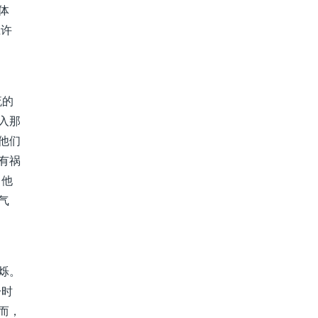
体
应许
流的
入那
他们
有祸
出他
气
烁。
一时
而，