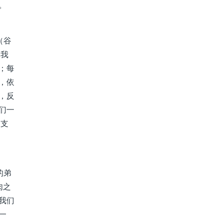
。
（谷
，我
；每
，依
，反
们一
和支
的弟
肉之
我们
一