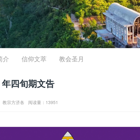
简介
信仰文萃
教会圣月
4 年四旬期文告
-09 教宗方济各 阅读量：13951