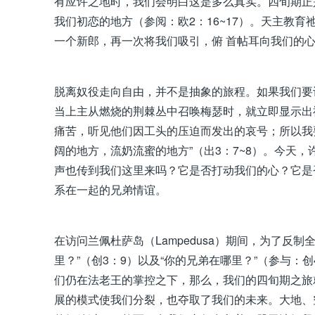
有应许之地时，我们会明白这是多么真实。四旬期正
我们初恋的地方（参阅：欧2：16~17）。天主教
一个新郎，再一次将我们吸引，俯 首帖耳向我们的
脱离奴役走向自由，并不是抽象的旅程。如果我们要
当上主从燃烧的荆棘丛中召唤梅瑟时，就立即显示出
痛苦，听见他们因工头的压迫而发出的哀号；所以我
阔的地方，流奶流蜜的地方”（出3：7~8）。今天
声也传到我们这里来吗？它是否打动我们的心？它是
系在一起的兄弟情谊。
在访问兰佩杜萨岛（Lampedusa）期间，为了反
里？”（创3：9）以及“你的兄弟在哪里？”（参与
们仍在法老王的掌控之下，那么，我们的四旬期之旅
展的模式使我们分裂，也夺取了我们的未来。大地、