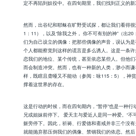
定不再陷到奴役中。在四旬期里，我们找到正义的新
然而，出谷纪和耶稣在旷野受试探，都让我们看得很
1：11），以及“除我之外， 你不可有别的神”（出
们为自己设立的偶像：把那些偶像的声音，误认为是
个人都能察觉到这样的谎言是多么诱人。这是一条许
恋我们的地位、某个传统，甚至依恋某些人。但他们
而会制造冲突。然而，也有一种新的人类，渺小而谦
样，既瞎且聋哑又不能动（参阅：咏115：5），
撑着这世界的存在。
这是行动的时候，而在四旬期内，“暂停”也是一种
兄或姐妹前停下。 爱天主与爱近人是同一种爱。“不
躯旁停下。因此，祈祷、行爱德和斋戒并非三个没有
就能抛弃那压倒我们的偶像、禁锢我们的依恋。然后