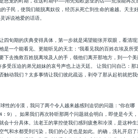
是恩宠的时期，在这时期中──用先知欧瑟亚的话──荒漠能再次
育祂的子民，使我们能脱离奴役，经历从死亡到生命的逾越。天主
心灵诉说祂爱的话语。
让四旬期的庆典变得具体，第一步就是渴望能张开双眼，看清现
祂是一个能看见、更能听见的天主：“我看见我的百姓在埃及所
要下去挽救百姓脱离埃及人的手，领他们离开那地方，到一个美
，许多受压迫的弟兄姐妹的哀号声也上达天廷。 让我们问自己：那
否触动我们？太多事情让我们彼此疏远，剥夺了那从起初就把我
制全球性的冷漠，我问了两个令人越来越感到迫切的问题：“你在哪
：创4：9）。如果我们再次聆听那两个问题就会明白，即使是今天
就会十分具体。法老王的掌控使我们感到疲惫和冷漠，是这种生
空气和水都受到污染，我们的心灵也是如此。的确，洗礼开启了