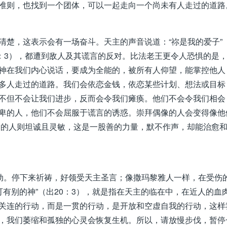
准则，也找到一个团体，可以一起走向一个尚未有人走过的道路
清楚，这表示会有一场奋斗。天主的声音说道：“祢是我的爱子”
20：3），都遭到敌人及其谎言的反对。比法老王更令人恐惧的是
神在我们内心说话，要成为全能的，被所有人仰望，能掌控他人
多人走过的道路。我们会依恋金钱，依恋某些计划、想法或目标
不但不会让我们进步，反而会令我们瘫痪。他们不会令我们相会
卑的人，他们不会屈服于谎言的诱惑。崇拜偶像的人会变得像他
神贫的人则坦诚且灵敏，这是一股善的力量，默不作声，却能治愈
行动。停下来祈祷，好领受天主圣言；像撒玛黎雅人一样，在受伤
可有别的神”（出20：3），就是指在天主的临在中，在近人的血
关连的行动，而是一贯的行动，是开放和空虚自我的行动，这样
，我们萎缩和孤独的心灵会恢复生机。所以，请放慢步伐，暂停