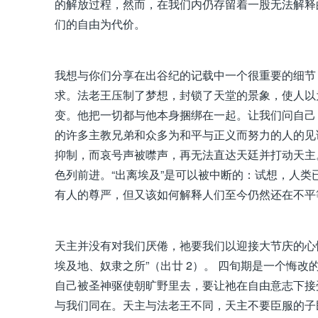
的解放过程，然而，在我们内仍存留着一股无法解释
们的自由为代价。
我想与你们分享在出谷纪的记载中一个很重要的细节
求。法老王压制了梦想，封锁了天堂的景象，使人以
变。他把一切都与他本身捆绑在一起。让我们问自己
的许多主教兄弟和众多为和平与正义而努力的人的见
抑制，而哀号声被噤声，再无法直达天廷并打动天主
色列前进。“出离埃及”是可以被中断的：试想，人
有人的尊严，但又该如何解释人们至今仍然还在不平
天主并没有对我们厌倦，祂要我们以迎接大节庆的心
埃及地、奴隶之所”（出廿 2）。 四旬期是一个悔
自己被圣神驱使朝旷野里去，要让祂在自由意志下接
与我们同在。天主与法老王不同，天主不要臣服的子