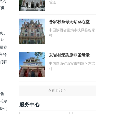
成为
省道
好像
昝家村圣母无玷圣心堂
中国陕西省宝鸡市扶风县昝家
实。
村
受的
丽宽
哀号
东岩村无染原罪圣母堂
们联
中国陕西省西安市鄠邑区东岩
村
，我
活发
服务中心
我们