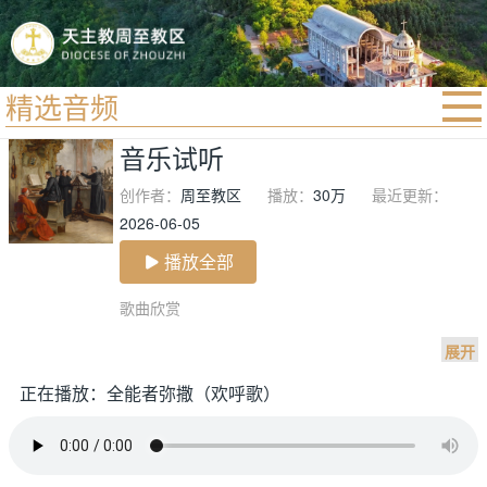
精选音频
首页
音乐试听
宗教法规
创作者：
周至教区
播放：
30万
最近更新：
教区动态
2026-06-05
教区简介
播放全部
信仰文萃
歌曲欣赏

教会圣月
展开
正在播放：全能者弥撒（欢呼歌）