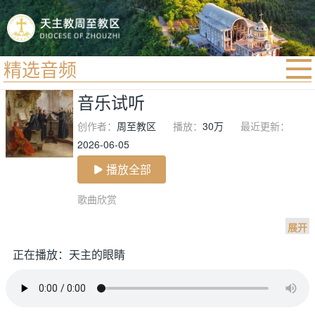
精选音频
首页
音乐试听
宗教法规
创作者：
周至教区
播放：
30万
最近更新：
教区动态
2026-06-05
教区简介
播放全部
信仰文萃
歌曲欣赏

教会圣月
展开
正在播放：天主的眼睛