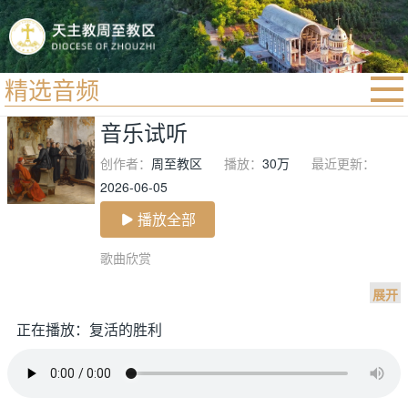
精选音频
首页
音乐试听
宗教法规
创作者：
周至教区
播放：
30万
最近更新：
教区动态
2026-06-05
教区简介
播放全部
信仰文萃
歌曲欣赏

教会圣月
展开
正在播放：复活的胜利