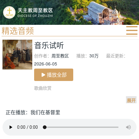
精选音频
首页
音乐试听
宗教法规
创作者：
周至教区
播放：
30万
最近更新：
教区动态
2026-06-05
教区简介
播放全部
信仰文萃
歌曲欣赏

教会圣月
展开
正在播放：我们在基督里