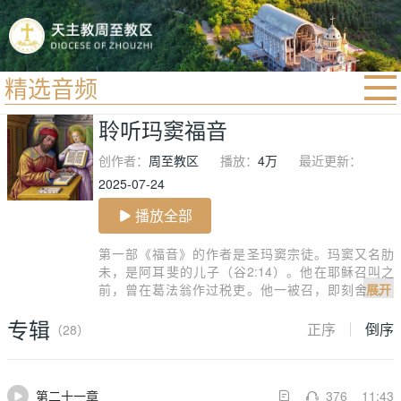
精选音频
首页
聆听玛窦福音
宗教法规
创作者：
周至教区
播放：
4万
最近更新：
教区动态
2025-07-24
教区简介
播放全部
信仰文萃
第一部《福音》的作者是圣玛窦宗徒。玛窦又名肋
未，是阿耳斐的儿子（谷2:14）。他在耶稣召叫之
教会圣月
前，曾在葛法翁作过税吏。他一被召，即刻舍弃一
展开
切，跟随了耶稣（玛9:9；谷2:13-14、路5:27、2
专辑
8）。耶稣升天后，他先在巴力斯坦一带，给自己的同
正序
倒序
（28）
胞宣讲福音多年，然后动身往外方传教去了。最后死
在何处何时，史无确证，圣教会从古以来，即认他为
一位为主殉道的宗徒，每年九月二十一日庆祝他的瞻
第二十一章
376
11:43
礼。
