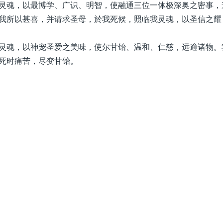
灵魂，以最博学、广识、明智，使融通三位一体极深奥之密事，
我所以甚喜，并请求圣母，於我死候，照临我灵魂，以圣信之耀
灵魂，以神宠圣爱之美味，使尔甘饴、温和、仁慈，远逾诸物。
死时痛苦，尽变甘饴。