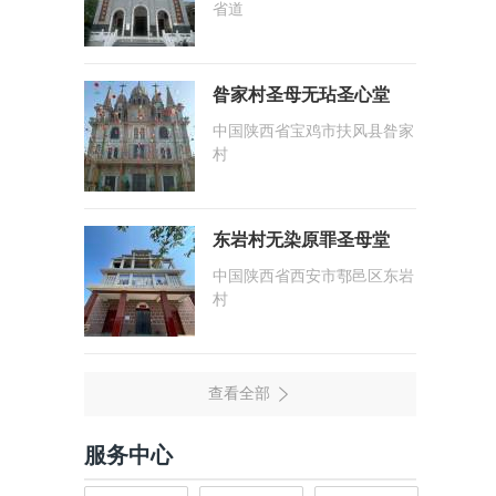
省道
昝家村圣母无玷圣心堂
中国陕西省宝鸡市扶风县昝家
村
东岩村无染原罪圣母堂
中国陕西省西安市鄠邑区东岩
村
服务中心