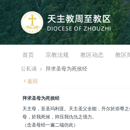
首页
宗教法规
教区动态
教区
公私诵
>
拜求圣母为死侯经
返回
拜求圣母为死侯经
天主母，至圣玛利亚。天主圣父全能，升尔於崇尊之
母，於我死候，抑压我仇仇之强力。
（念圣母经一遍二端仿此）