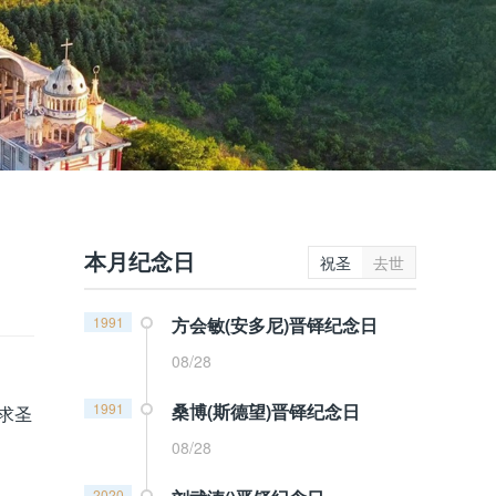
本月纪念日
祝圣
去世
1991
方会敏(安多尼)晋铎纪念日
08/28
1991
桑博(斯德望)晋铎纪念日
求圣
08/28
2020