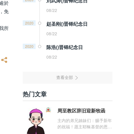
刘武涛()晋铎纪念日
逾於
08/22
，免
2020
赵圣刚()晋铎纪念日
我所
08/22
2020
陈浩()晋铎纪念日
08/22
热门文章
周至教区辞旧迎新牧函
主内的弟兄姊妹们：赐予新年
的祝福！愿主耶稣基督的恩
宠，与你们的心灵同在！（费