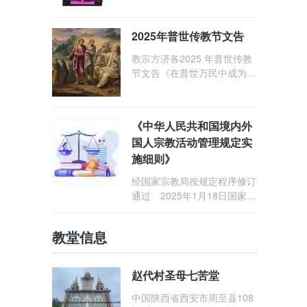
1: 25） 我愿问候那些在劳苦
和负重担之中与基督同行的你
2025年普世传教节文告
们，愿临在的救主基督安慰你
们，并圣化你们的生活，作为
教宗方济各2025 年普世传教
祝贺祂诞辰的珍贵礼品。
节文告《在普世万民中成为怀
着希望的传教士》
《中华人民共和国境内外
国人宗教活动管理规定实
施细则》
经国家宗教局按规定程序修订
通过 2025年1月18日国家宗
教局令第23号公布 自2025
年5月1日起施行
教堂信息
赵代村圣母七苦堂
中国陕西省西安市周至县108