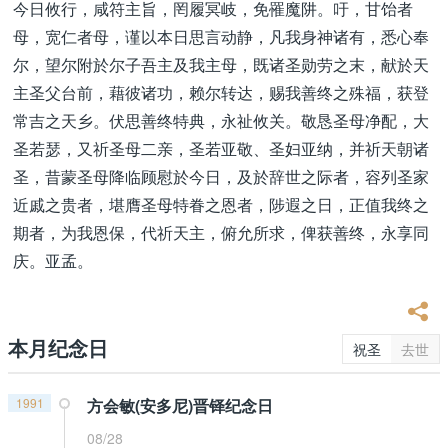
今日攸行，咸符主旨，罔履冥岐，免罹魔阱。吁，甘饴者
母，宽仁者母，谨以本日思言动静，凡我身神诸有，悉心奉
尔，望尔附於尔子吾主及我主母，既诸圣勋劳之末，献於天
主圣父台前，藉彼诸功，赖尔转达，赐我善终之殊福，获登
常吉之天乡。伏思善终特典，永祉攸关。敬恳圣母净配，大
圣若瑟，又祈圣母二亲，圣若亚敬、圣妇亚纳，并祈天朝诸
圣，昔蒙圣母降临顾慰於今日，及於辞世之际者，容列圣家
近戚之贵者，堪膺圣母特眷之恩者，陟遐之日，正值我终之
期者，为我恩保，代祈天主，俯允所求，俾获善终，永享同
庆。亚孟。
本月纪念日
祝圣
去世
1991
方会敏(安多尼)晋铎纪念日
08/28