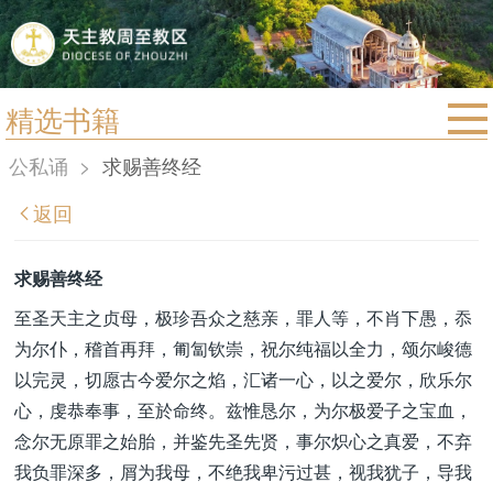
精选书籍
首页
公私诵
>
求赐善终经
宗教法规
返回
教区动态
教区简介
求赐善终经
信仰文萃
至圣天主之贞母，极珍吾众之慈亲，罪人等，不肖下愚，忝
为尔仆，稽首再拜，匍匐钦崇，祝尔纯福以全力，颂尔峻德
教会圣月
以完灵，切愿古今爱尔之焰，汇诸一心，以之爱尔，欣乐尔
心，虔恭奉事，至於命终。兹惟恳尔，为尔极爱子之宝血，
念尔无原罪之始胎，并鉴先圣先贤，事尔炽心之真爱，不弃
我负罪深多，屑为我母，不绝我卑污过甚，视我犹子，导我