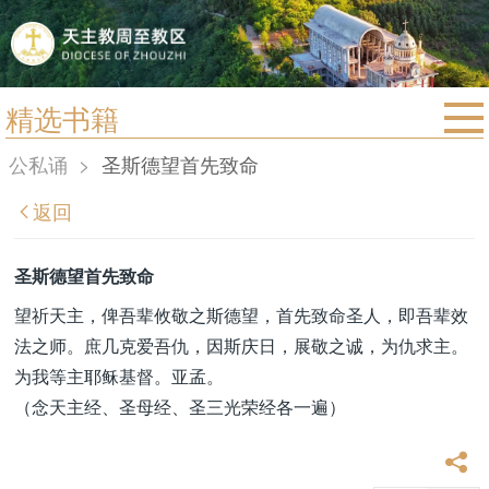
精选书籍
首页
公私诵
>
圣斯德望首先致命
宗教法规
返回
教区动态
教区简介
圣斯德望首先致命
信仰文萃
望祈天主，俾吾辈攸敬之斯德望，首先致命圣人，即吾辈效
法之师。庶几克爱吾仇，因斯庆日，展敬之诚，为仇求主。
教会圣月
为我等主耶稣基督。亚孟。
（念天主经、圣母经、圣三光荣经各一遍）