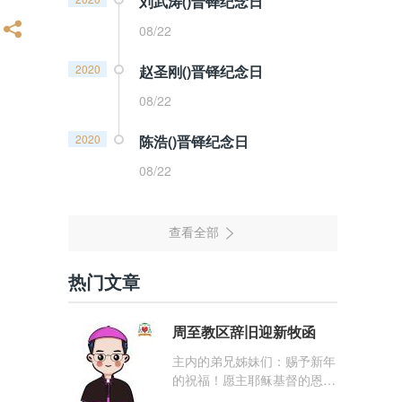
刘武涛()晋铎纪念日
08/22
2020
赵圣刚()晋铎纪念日
08/22
2020
陈浩()晋铎纪念日
08/22
热门文章
周至教区辞旧迎新牧函
主内的弟兄姊妹们：赐予新年
的祝福！愿主耶稣基督的恩
宠，与你们的心灵同在！（费