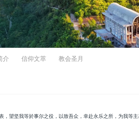
简介
信仰文萃
教会圣月
表，望坚我等於事尔之役，以致吾众，幸赴永乐之所，为我等主