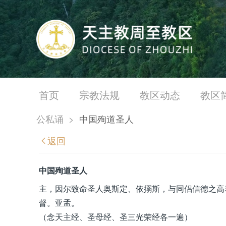
首页
宗教法规
教区动态
教区
公私诵
>
中国殉道圣人
返回
中国殉道圣人
主，因尔致命圣人奥斯定、依搦斯，与同侣信德之高
督。亚孟。
（念天主经、圣母经、圣三光荣经各一遍）