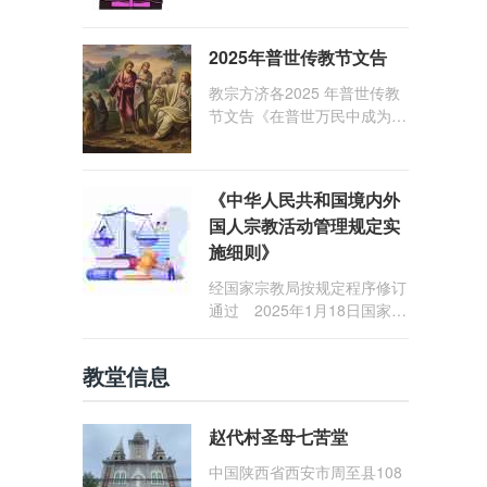
1: 25） 我愿问候那些在劳苦
和负重担之中与基督同行的你
2025年普世传教节文告
们，愿临在的救主基督安慰你
们，并圣化你们的生活，作为
教宗方济各2025 年普世传教
祝贺祂诞辰的珍贵礼品。
节文告《在普世万民中成为怀
着希望的传教士》
《中华人民共和国境内外
国人宗教活动管理规定实
施细则》
经国家宗教局按规定程序修订
通过 2025年1月18日国家宗
教局令第23号公布 自2025
年5月1日起施行
教堂信息
赵代村圣母七苦堂
中国陕西省西安市周至县108