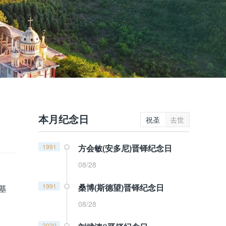
本月纪念日
祝圣
去世
1991
方会敏(安多尼)晋铎纪念日
08/28
1991
桑博(斯德望)晋铎纪念日
基
08/28
2020