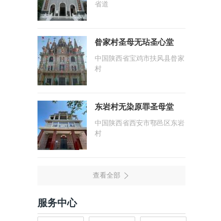
省道
昝家村圣母无玷圣心堂
中国陕西省宝鸡市扶风县昝家
村
东岩村无染原罪圣母堂
中国陕西省西安市鄠邑区东岩
村
服务中心