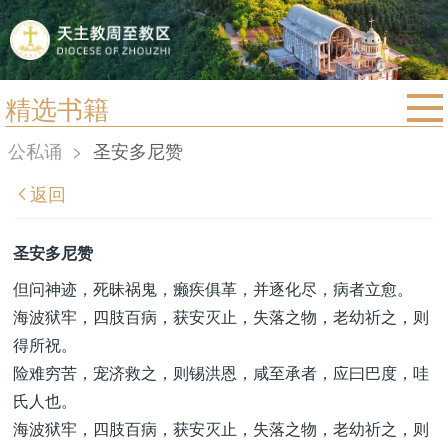
精选书籍
首页
公私诵
>
圣安多尼赞
宗教法规
返回
教区动态
教区简介
圣安多尼赞
信仰文萃
但问神迹，死昧祸鬼，癞疾俱革，并逐化尽，病者立愈。
海波狱牢，四肢百病，获安灭止，失落之物，老幼祈之，则
教会圣月
得所祝。
险难穷苦，宠济救之，则锡洪恩，咸至承者，应曰巴度，哇
氏人也。
海波狱牢，四肢百病，获安灭止，失落之物，老幼祈之，则