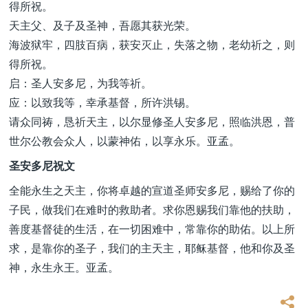
得所祝。
天主父、及子及圣神，吾愿其获光荣。
海波狱牢，四肢百病，获安灭止，失落之物，老幼祈之，则
得所祝。
启：圣人安多尼，为我等祈。
应：以致我等，幸承基督，所许洪锡。
请众同祷，恳祈天主，以尔显修圣人安多尼，照临洪恩，普
世尔公教会众人，以蒙神佑，以享永乐。亚孟。
圣安多尼祝文
全能永生之天主，你将卓越的宣道圣师安多尼，赐给了你的
子民，做我们在难时的救助者。求你恩赐我们靠他的扶助，
善度基督徒的生活，在一切困难中，常靠你的助佑。以上所
求，是靠你的圣子，我们的主天主，耶稣基督，他和你及圣
神，永生永王。亚孟。