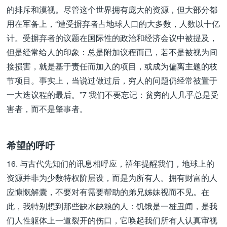
的排斥和漠视。尽管这个世界拥有庞大的资源，但大部分都
用在军备上，“遭受摒弃者占地球人口的大多数，人数以十亿
计。受摒弃者的议题在国际性的政治和经济会议中被提及，
但是经常给人的印象：总是附加议程而已，若不是被视为间
接损害，就是基于责任而加入的项目，或成为偏离主题的枝
节项目。事实上，当说过做过后，穷人的问题仍经常被置于
一大迭议程的最后。”7 我们不要忘记：贫穷的人几乎总是受
害者，而不是肇事者。
希望的呼吁
16. 与古代先知们的讯息相呼应，禧年提醒我们，地球上的
资源并非为少数特权阶层设，而是为所有人。拥有财富的人
应慷慨解囊，不要对有需要帮助的弟兄姊妹视而不见。在
此，我特别想到那些缺水缺粮的人：饥饿是一桩丑闻，是我
们人性躯体上一道裂开的伤口，它唤起我们所有人认真审视