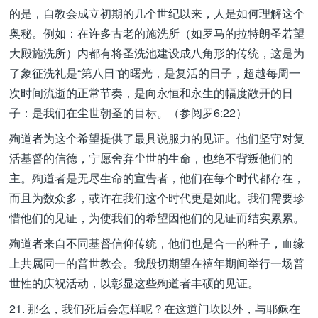
的是，自教会成立初期的几个世纪以来，人是如何理解这个
奥秘。例如：在许多古老的施洗所（如罗马的拉特朗圣若望
大殿施洗所）内都有将圣洗池建设成八角形的传统，这是为
了象征洗礼是“第八日”的曙光，是复活的日子，超越每周一
次时间流逝的正常节奏，是向永恒和永生的幅度敞开的日
子：是我们在尘世朝圣的目标。（参阅罗6:22）
殉道者为这个希望提供了最具说服力的见证。他们坚守对复
活基督的信德，宁愿舍弃尘世的生命，也绝不背叛他们的
主。殉道者是无尽生命的宣告者，他们在每个时代都存在，
而且为数众多，或许在我们这个时代更是如此。我们需要珍
惜他们的见证，为使我们的希望因他们的见证而结实累累。
殉道者来自不同基督信仰传统，他们也是合一的种子，血缘
上共属同一的普世教会。我殷切期望在禧年期间举行一场普
世性的庆祝活动，以彰显这些殉道者丰硕的见证。
21. 那么，我们死后会怎样呢？在这道门坎以外，与耶稣在