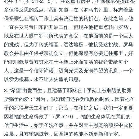
心中了”（罗 5:1-2、5）。在这篇书信中，圣保禄宗徒提出很
多值得反思的观点。我们知道，在《罗马书》里，标志着圣
保禄宗徒在福传工作上具有决定性的转折点。在此之前，他
一直在罗马帝国东部开展工作，但现在他把重点转向罗马，
以及在世人眼中罗马所代表的意义。在他面前的是一个巨大
的挑战，但为了传扬福音，远达地极，他接受这挑战。罗马
教会并非由圣保禄宗徒创立，但他深感有必要赶往那里，好
能把耶稣基督被钉死在十字架上死而复活的福音带给每个
人，这是一个信守许诺、迈向光荣及充满希望的讯息，一个
以爱为根基，永不让人失望的讯息。
3. “希望”由爱而生，且建基于耶稣在十字架上被刺透的肋旁
所赐予的爱：“因为，假如我们还在为仇敌的时候，因着祂圣
子的死得与天主和好了；那么，在和好之后，我们一定更要
因着祂的生命得救了”（罗 5:10）。祂的生命体现在我们的
信仰生活中，始于圣洗圣事，并在对天主恩宠的顺服中成长
发展，且被望德滋养，因圣神的德能不断更新和坚定。