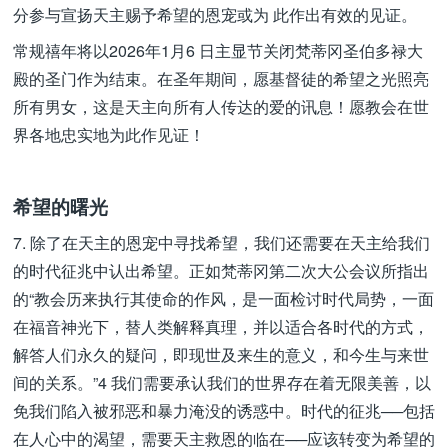
分参与宣扬天主赐予希望的恩宠或为 此作出有效的见证。
常规禧年将以2026年1月6 日主显节关闭梵蒂冈圣伯多禄大
殿的圣门作为结束。在圣年期间，愿基督徒的希望之光照亮
所有男女，这是天主向所有人传达的爱的讯息！愿教会在世
界各地忠实地为此作见证！
希望的曙光
7. 除了在天主的恩宠中寻找希望，我们还需要在天主给我们
的时代征兆中认出希望。正如梵蒂冈第二次大公会议所指出
的“教会历来执行其使命的作风，是一面检讨时代局势，一面
在福音神光下，替人类解释真理，并以适合各时代的方式，
解答人们永久的疑问，即现世及来生的意义，和今生与来世
间的关系。”4 我们需要承认我们的世界存在着无限美善，以
免我们陷入被邪恶和暴力淹没的诱惑中。时代的征兆──包括
在人心中的渴望，需要天主救恩的临在──应该转变为希望的