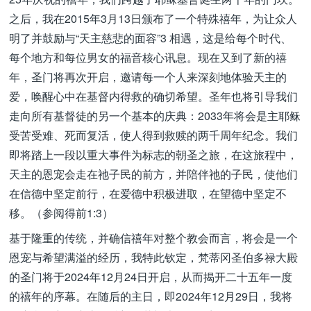
之后，我在2015年3月13日颁布了一个特殊禧年，为让众人
明了并鼓励与“天主慈悲的面容”3 相遇，这是给每个时代、
每个地方和每位男女的福音核心讯息。现在又到了新的禧
年，圣门将再次开启，邀请每一个人来深刻地体验天主的
爱，唤醒心中在基督内得救的确切希望。圣年也将引导我们
走向所有基督徒的另一个基本的庆典：2033年将会是主耶稣
受苦受难、死而复活，使人得到救赎的两千周年纪念。我们
即将踏上一段以重大事件为标志的朝圣之旅，在这旅程中，
天主的恩宠会走在祂子民的前方，并陪伴祂的子民，使他们
在信德中坚定前行，在爱德中积极进取，在望德中坚定不
移。（参阅得前1:3）
基于隆重的传统，并确信禧年对整个教会而言，将会是一个
恩宠与希望满溢的经历，我特此钦定，梵蒂冈圣伯多禄大殿
的圣门将于2024年12月24日开启，从而揭开二十五年一度
的禧年的序幕。在随后的主日，即2024年12月29日，我将