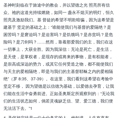
圣神时刻临在于旅途中的教会，并以望德之光 照亮所有信
众。祂的这道光持续燃烧，如同一 盏永不熄灭的明灯，恒久
照亮及激励我们。基 督徒的希望不明欺暗骗，因为这希望是
建基于 坚定的基础之上：“谁能使我们与基督的爱隔绝？是
困苦吗？是窘迫吗？是迫害吗？是饥饿吗？是赤贫吗？是危
险吗？是刀剑吗？……然而，靠着那爱我们的主，我们在这
一切事上，大获全胜。因为我深信：无论是死亡，是生活，
是天使，是掌权者，是现存的或将来的事物，是有权能者，
是崇高或深远的势力，或其它任何受造之物，都不能使我们
与天主的爱相隔绝，即是与我们的主基督耶稣之内的爱相隔
绝”（罗 8:35、37-39）。在这里，我们看到这希望在考验中
坚定不移， 因为望德是以信德为基础，以爱德去孕育，让我
们能在生活中奋勇前进。正如圣奥斯定所观察到的：“无论我
们的生活状态如何，倘若灵魂缺乏信、望、爱三德，我们便
无法活下去。”1
4. 圣保禄宗徒是一位十分务实的人。他知道，人生有喜有