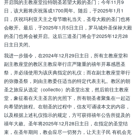
开启我的主教座堂拉特朗圣若望大殿的圣门；今年11月9
日，该大殿将庆祝落成1700周年。随后，于2025年1月1
日，庆祝玛利亚天主之母节瞻礼当天，圣母大殿的圣门也将
会敞开。最后，于2025年1月5日主日，罗马城外圣保禄大殿
的圣门也将会被开启。这后三道圣门将会于2025年12月28
日主日关闭。
我进一步颁令，在2024年12月29日主日，所有主教座堂和
副主教座堂的教区主教应举行庄严隆重的禧年开幕感恩圣
祭，并必须使用为该庆典指定的礼仪；而在副主教座堂举行
的弥撒圣祭，则由主教委任适当的特定代表主礼。教区的朝
圣之旅应从选定（collectio）的圣堂出发，然后前往主教座
堂，象征着在天主圣言的光照下，所有朝圣者聚集在一起迈
向希望的旅程。在朝圣的过程中，信友可诵读本文的内容，
以及根据上述礼仪指示的规定，方可获得禧年公告所提及的
禧年大赦。圣年将2025年12月28日主日，在指定的圣堂结
束，在圣年期间，教会应尽一切努力，让天主子民 有机会充