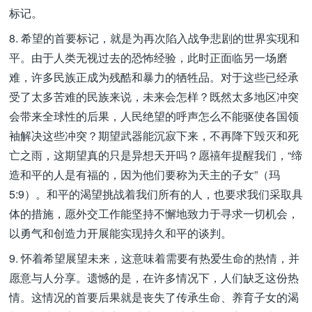
标记。
8. 希望的首要标记，就是为再次陷入战争悲剧的世界实现和
平。由于人类无视过去的恐怖经验，此时正面临另一场磨
难，许多民族正成为残酷和暴力的牺牲品。对于这些已经承
受了太多苦难的民族来说，未来会怎样？既然太多地区冲突
会带来全球性的后果，人民绝望的呼声怎么不能驱使各国领
袖解决这些冲突？期望武器能沉寂下来，不再降下毁灭和死
亡之雨，这期望真的只是异想天开吗？愿禧年提醒我们，“缔
造和平的人是有福的，因为他们要称为天主的子女”（玛
5:9）。和平的渴望挑战着我们所有的人，也要求我们采取具
体的措施，愿外交工作能坚持不懈地致力于寻求一切机会，
以勇气和创造力开展能实现持久和平的谈判。
9. 怀着希望展望未来，这意味着需要有热爱生命的热情，并
愿意与人分享。遗憾的是，在许多情况下，人们缺乏这份热
情。这情况的首要后果就是丧失了传承生命、养育子女的渴