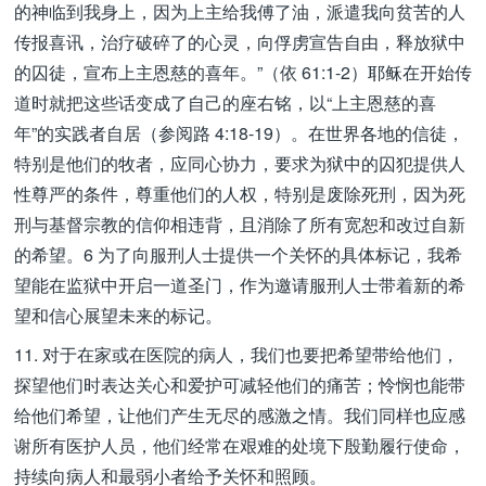
的神临到我身上，因为上主给我傅了油，派遣我向贫苦的人
传报喜讯，治疗破碎了的心灵，向俘虏宣告自由，释放狱中
的囚徒，宣布上主恩慈的喜年。”（依 61:1-2）耶稣在开始传
道时就把这些话变成了自己的座右铭，以“上主恩慈的喜
年”的实践者自居（参阅路 4:18-19）。在世界各地的信徒，
特别是他们的牧者，应同心协力，要求为狱中的囚犯提供人
性尊严的条件，尊重他们的人权，特别是废除死刑，因为死
刑与基督宗教的信仰相违背，且消除了所有宽恕和改过自新
的希望。6 为了向服刑人士提供一个关怀的具体标记，我希
望能在监狱中开启一道圣门，作为邀请服刑人士带着新的希
望和信心展望未来的标记。
11. 对于在家或在医院的病人，我们也要把希望带给他们，
探望他们时表达关心和爱护可减轻他们的痛苦；怜悯也能带
给他们希望，让他们产生无尽的感激之情。我们同样也应感
谢所有医护人员，他们经常在艰难的处境下殷勤履行使命，
持续向病人和最弱小者给予关怀和照顾。