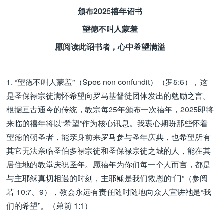
颁布2025禧年诏书
望德不叫人蒙羞
愿阅读此诏书者，心中希望满溢
1. “望德不叫人蒙羞”（Spes non confundit）（罗5:5），这
是圣保禄宗徒满怀希望向罗马基督徒团体发出的勉励之言。
根据亘古通今的传统，教宗每25年颁布一次禧年，2025即将
来临的禧年将以“希望”作为核心讯息。我衷心期盼那些怀着
望德的朝圣者，能亲身前来罗马参与圣年庆典，也希望所有
其它无法亲临圣伯多禄宗徒和圣保禄宗徒之城的人，能在其
居住地的教堂庆祝圣年。愿禧年为你们每一个人而言，都是
与主耶稣真切相遇的时刻，主耶稣是我们救恩的“门”（参阅
若 10:7、9），教会永远有责任随时随地向众人宣讲祂是“我
们的希望”。（弟前 1:1）