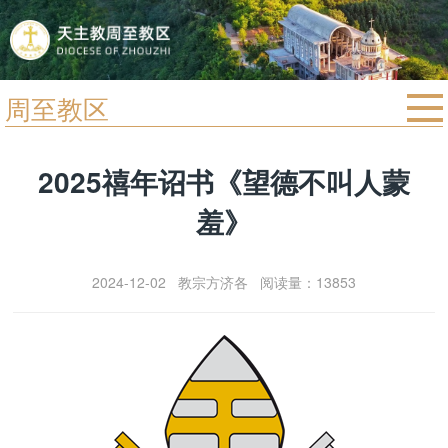
周至教区
首页
2025禧年诏书《望德不叫人蒙
宗教法规
羞》
教区动态
教区简介
2024-12-02 教宗方济各 阅读量：13853
信仰文萃
教会圣月