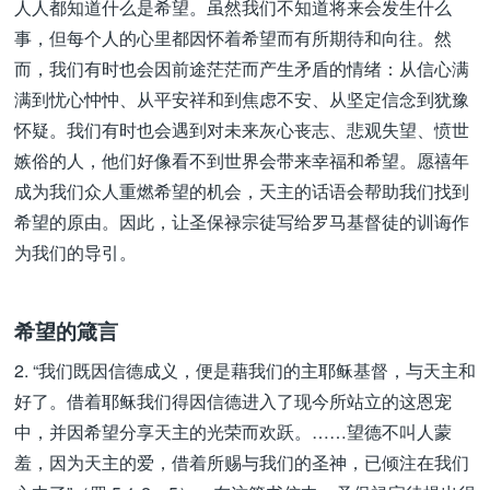
人人都知道什么是希望。虽然我们不知道将来会发生什么
事，但每个人的心里都因怀着希望而有所期待和向往。然
而，我们有时也会因前途茫茫而产生矛盾的情绪：从信心满
满到忧心忡忡、从平安祥和到焦虑不安、从坚定信念到犹豫
怀疑。我们有时也会遇到对未来灰心丧志、悲观失望、愤世
嫉俗的人，他们好像看不到世界会带来幸福和希望。愿禧年
成为我们众人重燃希望的机会，天主的话语会帮助我们找到
希望的原由。因此，让圣保禄宗徒写给罗马基督徒的训诲作
为我们的导引。
希望的箴言
2. “我们既因信德成义，便是藉我们的主耶稣基督，与天主和
好了。借着耶稣我们得因信德进入了现今所站立的这恩宠
中，并因希望分享天主的光荣而欢跃。……望德不叫人蒙
羞，因为天主的爱，借着所赐与我们的圣神，已倾注在我们