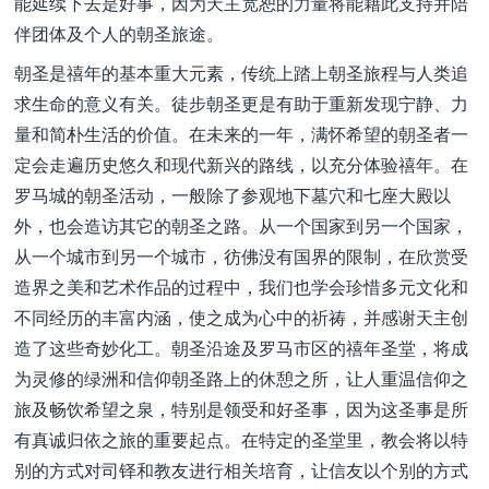
能延续下去是好事，因为天主宽恕的力量将能藉此支持并陪
伴团体及个人的朝圣旅途。
朝圣是禧年的基本重大元素，传统上踏上朝圣旅程与人类追
求生命的意义有关。徒步朝圣更是有助于重新发现宁静、力
量和简朴生活的价值。在未来的一年，满怀希望的朝圣者一
定会走遍历史悠久和现代新兴的路线，以充分体验禧年。在
罗马城的朝圣活动，一般除了参观地下墓穴和七座大殿以
外，也会造访其它的朝圣之路。从一个国家到另一个国家，
从一个城市到另一个城市，彷佛没有国界的限制，在欣赏受
造界之美和艺术作品的过程中，我们也学会珍惜多元文化和
不同经历的丰富内涵，使之成为心中的祈祷，并感谢天主创
造了这些奇妙化工。朝圣沿途及罗马市区的禧年圣堂，将成
为灵修的绿洲和信仰朝圣路上的休憩之所，让人重温信仰之
旅及畅饮希望之泉，特别是领受和好圣事，因为这圣事是所
有真诚归依之旅的重要起点。在特定的圣堂里，教会将以特
别的方式对司铎和教友进行相关培育，让信友以个别的方式