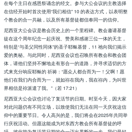
在每个主日在感恩祭诵念的经文。参与大公会议的主教选择
在信经开始时首次使用“我们相信” 10 的表达方式，以表明整
个教会的合一共融，以及所有基督徒都信奉同一的信仰。
尼西亚大公会议是教会历史上的一个里程碑。教会邀请基督
徒在这个周年纪念一起庆祝、赞美和感谢三位一体的天主，
特别是“与圣父同性同体”的圣子耶稣基督，11 祂向我们揭示
爱的奥秘。与此同时，尼西亚会议也召唤所有教会和教会团
体，请他们坚持不懈地走有形合一的道路，并寻求适切的方
式来充分响应耶稣的 祈祷：“愿众人都合而为一！父啊！愿
他们在我们内合而为一，就如祢在我内，我在祢内，为叫世
界相信是祢派遣了我。”（若 17:21）
尼西亚大公会议也讨论了复活节的日期。时至今天，因大家
对此问题仍有不同立场，以致使我们无法在同一天庆祝这信
仰中的重要节日。令人高兴的是，我们将会在2025年共同举
行庆祝活动。但愿这能成为对东西方教会所有基督徒的呼
吁，彼此能为复活节日期的合一迈出果断的一步。我们最好