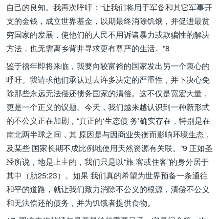
自己的良知。我再次呼吁：“让我们将用于军备和其它军事开
支的金钱，成立世界基金，以期最终消除饥饿，并促进最贫
穷国家的发展，使他们的人民不用诉诸暴力或欺骗性的解决
方法，也无需离乡背井寻求更有尊严的生活。”8
鉴于禧年即将来临，我要向较富裕的国家发出另一个衷心的
呼吁。我请求他们承认过去许多决定的严重性，并下决心免
除那些永远无法偿还债务国家的清偿。这不仅是宽宏大量，
更是一个正义的议题。今天，我们越来越认识到一种新形式
的不公义正在加剧，“真正的‘生态债 务’确实存在，特别是在
南北两半球之间，其 原因是与因商业失衡而影响环境生态，
及某些 国家长期不成比例地使用天然资源有关联。”9 正如圣
经所说，地是上主的，我们只是以“旅 客或住客”的身分居于
其中（肋25:23）。如果 我们真的希望为世界预备一条通往
和平的道路，就让我们致力消除不公义的根源，清偿不公义
和无法偿还的债务，并为饥饿者提供食物。