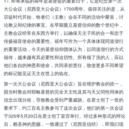
17. 即将来临的禧年是基督徒的重要日子，它是纪念第一次
大公会议（尼西亚大公会议）1700周年。值得关注的是，从
宗徒时代开始，牧者们（主教）会在不同的活动中聚首，讨
论教义和纪律的事宜。在早期奠立基督信仰的数个世纪中，
主教会议经常在东西方举行，以确保天主子民的合一和忠于
传扬福音使命的重要性。禧年可作为一个具体体现同道偕行
的重要活动，今天的基督信仰团体认为，以同道偕行的方式
福传，越来越有其必要性和迫切性。所有领了洗的人，应以
他们各自的神恩和使命，共同承担责任，致使更多不同希望
的标记能见证天主在世上的临在。
第一次大公会议（尼西亚大公会议）旨在维护教会的统一，
因当时教会对耶稣基督的完全天主性及其与天父同性同体的
信念出现分歧，导致教会受到严重威胁。在君士坦丁一世的
要求下，约三百名主教参与了这次会议，他们的第一次会议
于325年5月20日在君士坦丁皇宫举行。经过多种形式的辩论
后，赖圣神的恩赐，一致通过了《尼西亚信经》，即我们现