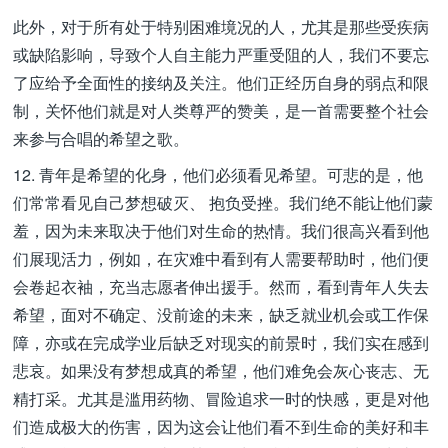
此外，对于所有处于特别困难境况的人，尤其是那些受疾病
或缺陷影响，导致个人自主能力严重受阻的人，我们不要忘
了应给予全面性的接纳及关注。他们正经历自身的弱点和限
制，关怀他们就是对人类尊严的赞美，是一首需要整个社会
来参与合唱的希望之歌。
12. 青年是希望的化身，他们必须看见希望。可悲的是，他
们常常看见自己梦想破灭、 抱负受挫。我们绝不能让他们蒙
羞，因为未来取决于他们对生命的热情。我们很高兴看到他
们展现活力，例如，在灾难中看到有人需要帮助时，他们便
会卷起衣袖，充当志愿者伸出援手。然而，看到青年人失去
希望，面对不确定、没前途的未来，缺乏就业机会或工作保
障，亦或在完成学业后缺乏对现实的前景时，我们实在感到
悲哀。如果没有梦想成真的希望，他们难免会灰心丧志、无
精打采。尤其是滥用药物、冒险追求一时的快感，更是对他
们造成极大的伤害，因为这会让他们看不到生命的美好和丰