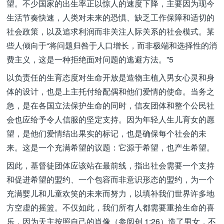
望。不少国家的出生率正以惊人的速度下降，主要因为现今
生活节奏快速，人类对未来的恐惧、缺乏工作保障和适切的
社会政策，以及追求利润而非关注人际关系的社会模式。某
些人倾向于“将问题归咎于人口增长，而非极端和选择性的消
费主义，这是一种拒绝面对问题的逃避方法。”5
以负责任的生育态度对生命开放是造物主植入男女心灵和身
体的设计，也是上主托付给配偶和他们爱情的使命。当务之
急，是在各国立法保护生命的同时，信友团体和整个公民社
会也应给予令人信服的坚定支持。因为年轻人生儿育女的愿
望，是他们爱情结出果实的标记，也是确保每个社会的未
来。这是一个充满希望的议题：它源于希望，也产生希望。
因此，基督徒团体应该站在最前线，指出社会需要一个支持
和促进希望的盟约、一个包容而非意识形态的盟约，为一个
充满婴儿和儿童欢笑的未来而努力，以填补我们世界许多地
方空虚的摇篮。不仅如此，我们所有人都需要重拾生命的喜
乐，因为天主按照自己的肖像（参阅创 1:26）造了男女，不