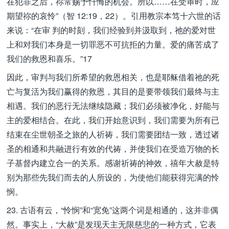
在犯罪之后，祢常赐予忏悔的机会。所以……在受审时，应
期望祢的哀怜”（智 12:19，22）。引用教宗本笃十六世的话
来说：“在审 判的时刻，我们经验到并汲取到，祂的爱对世
上和对我们本身是一切罪恶不可抗拒的力量。爱的痛苦成了
我们的救恩和喜乐。”17
因此，审判与我们所希望的救恩相关，也是耶稣借着祂的死
亡与复活为我们赢得的救恩，其目的是要带领我们最终与主
相遇。我们的恶行无法继续隐藏；我们必须被净化，好能与
主的爱相结合。在此，我们开始意识到，我们需要为所有已
结束在尘世朝圣之旅的人祈祷，我们需要团结一致，透过诸
圣的相通和共融进行有效的代祷，并使我们在受造万物的长
子基督内建立合一的关系。感谢祈祷的神效，禧年大赦是特
别为那些先我们而去的人所设的，为使他们能获得完满的怜
悯。
23. 古语有云，“怜悯”和“宽免”这两个词是相通的，这并非偶
然。事实上，“大赦”是发现天主无限慈悲的一种方式，它表