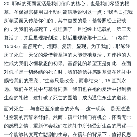
20. 耶稣的死而复活是我们信仰的核心，也是我们希望的根
基。圣保禄宗徒用四个动词简洁地说明这一点：“我当日把我
所领受而又传给你们的，其中首要的是：基督照经上记载
的，为我们的罪死了，被埋葬了，且照经上记载的，第三天
复活了，并且显现给刻法，以后显现给那十二位。”（格前
15:3-5）基督死亡、埋葬、复活、显现。为了我们，耶稣经
历了死亡，天父的爱借着圣神的大能使祂复活，并使祂的人
性成为我们永恒救恩的初果。基督徒的希望正是如此：在面
对似乎是一切终结的死亡时，我们确信并感谢基督在洗礼中
赐给我们的恩宠，“生命只是改变，而非结束”，15 直到永
远。我们在洗礼中与基督同葬，我们也在祂的复活中得到新
生命的礼物，这打破了死亡的围墙，成为通往永生的道路。
面对死亡──与自己至亲痛苦的分离──这一现实，是无法透
过空洞的言辞来纾解。然而，禧年让我们有机会，怀着无比
的感恩之情，重新体会我们在洗礼中所领受新生命的恩赐──
一个能够转变死亡悲剧的生命。在禧年的背景下，值得反思