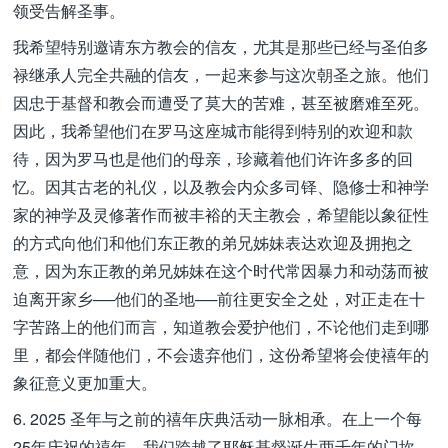
领受告解圣事。
我希望特别邀请东方教会的信友，尤其是那些已经与圣伯多
禄继承人完全共融的信友，一起来参与这次朝圣之旅。他们
因忠于基督和教会而遭受了莫大的苦难，甚至被磨难至死。
因此，我希望他们在罗马这座城市能得到特别的欢迎和款
待，因为罗马也是他们的母亲，珍藏着他们许许多多的回
忆。因其古老的礼仪，以及教会内众多司铎、隐修士和神学
家的神学及灵修著作而被丰裕的天主教会，希望能以象征性
的方式向他们和他们东正教的弟兄姊妹表达欢迎及拥抱之
意，因为东正教的弟兄姊妹在这个时代常因暴力和动荡而被
迫离开家乡──他们的圣地──前往更安全之处，对正走在十
字苦路上的他们而言，知道教会爱护他们，不论他们走到哪
里，都会伴随他们，不会遗弃他们，这份希望将会使禧年的
象征意义更加重大。
6. 2025 圣年与之前的禧年庆典活动一脉相承。在上一个每
25年庆祝的禧年，我们跨越了耶稣基督诞生两千年的门坎。