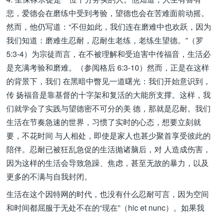
悲，爱德会在磨练中受到考验，望德也会在苦难面前动摇。
然而，他仍写道：“不但如此，我们连在磨难中也欢跃，因为
我们知道：磨难生忍耐，忍耐生老练，老练生望德。”（罗
5:3-4）为宗徒而言，在不被理解和受迫害中传福音，生活必
是充满考验和磨难。（参阅格后 6:3-10）然而，正是在这样
的背景下，我们 在黑暗中瞥见一道曙光：我们开始意识到，
传 扬福音是靠基督的十字架和复活的大能所支撑。这样，我
们就学会了实践与望德密不可分的美 德，那就是忍耐。我们
生活在节奏急速的世界，习惯了实时的心态，想要立刻就
要，不花时间 与人相处，即使是家人也甚少聚首享受彼此的
陪伴。忍耐已被狂乱急促的生活抛诸脑后，对 人造成伤害，
因为这样的生活会导致急躁、焦虑，甚至无故的暴力，以及
更多的不满与自我封闭。
生活在这个因特网的时代，也没有什么忍耐可言，因为空间
和时间都屈服于无处不在的“现在”（hic et nunc）。如果我