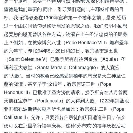
是一个旅程，需要一些特别强烈 的经验来深化和维持望德，
望德是我们重要的 同伴，引导我们迈向与主耶稣相遇的目
标。我 记得教会在1300年宣布第一个禧年之前，是先 经历
过一个由民间信仰灵修所启发的恩宠之旅。我们怎能不回想
起宽恕的恩宠曾以各种方式，浇灌在上主圣洁忠贞的子民身
上？例如，在教宗博义八世（Pope Boniface VIII）颁布圣年
的六年前，即1294年8月28日和29日，教宗圣雷定五世
（Saint Celestine V）已赐予所有前往阿奎拉（Aquila）圣
玛利亚大教堂（Santa Maria di Collemaggio）的人宽宏
的“大赦”。当时的教会已经感受到禧年的恩宠是天主神圣仁
慈的浇灌，甚至早于1216年，教宗何诺三世（Pope
Honorius III）已批准了圣方济的请求，授予所有在八月首两
天前往宝尊堂（Portiuncula）的人得到大赦。1222年到圣地
亚哥德孔波斯特拉朝圣所也是如此：教宗嘉礼二世（Pope
Callistus II）允许，只要雅各伯宗徒的庆日适逢主日，信众
便可以在那里举行禧年庆典。这种“分布式”的禧年庆祝活动