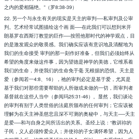
之内的爱相隔绝。”（罗8:38-39）
22. 另一个与永生有关的现实是天主的审判──私审判及公审
判。艺术经常试图描绘这个画 面──在此我们可以想到米开
朗基罗在西斯汀教堂的巨作──按照他那时代的神学观点，目
的是激发观众的敬畏感。我们确实应该有意识地及清醒地为
我们的生命接受 审判的那一刻作好准备，但我们必须始终从
希望的角度来做这件事，因为望德是神学的美德，它维系着
我们的生命，并使我们的生命免于毫 无根据的恐惧。天主是
爱（参阅若一4:8、16），祂的审判必定是基于爱，尤其是
基于我们对那些需要帮助的人所做或未做的一切，而审判者
基督就在这些人当中（参阅玛25:31-46）。显然，我们谈论
的审判有别于人类世俗的法庭所颁布的任何审判；它应该被
理解为在天主神圣慈悲且深不可测的奥秘中，与天主──天主
是爱──和与自身之间所活出的关系。圣经上说：“教训祢的
子民，义人必须怜爱众人；并使祢的子女满怀希望，因为人