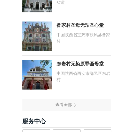
省道
昝家村圣母无玷圣心堂
中国陕西省宝鸡市扶风县昝家
村
东岩村无染原罪圣母堂
中国陕西省西安市鄠邑区东岩
村
服务中心