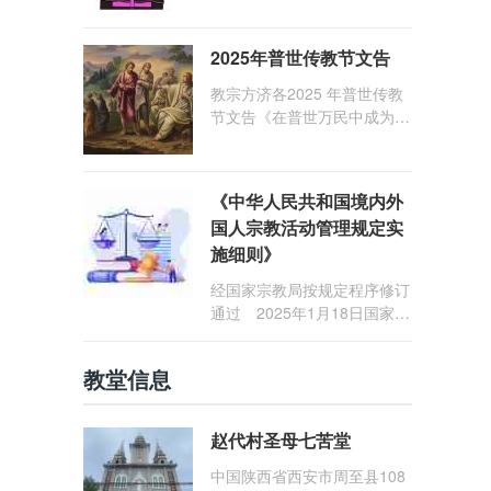
1: 25） 我愿问候那些在劳苦
和负重担之中与基督同行的你
2025年普世传教节文告
们，愿临在的救主基督安慰你
们，并圣化你们的生活，作为
教宗方济各2025 年普世传教
祝贺祂诞辰的珍贵礼品。
节文告《在普世万民中成为怀
着希望的传教士》
《中华人民共和国境内外
国人宗教活动管理规定实
施细则》
经国家宗教局按规定程序修订
通过 2025年1月18日国家宗
教局令第23号公布 自2025
年5月1日起施行
教堂信息
赵代村圣母七苦堂
中国陕西省西安市周至县108