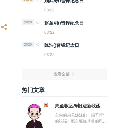
刘武涛()晋铎纪念日
08/22
2020
赵圣刚()晋铎纪念日
08/22
2020
陈浩()晋铎纪念日
08/22
热门文章
周至教区辞旧迎新牧函
主内的弟兄姊妹们：赐予新年
的祝福！愿主耶稣基督的恩
宠，与你们的心灵同在！（费