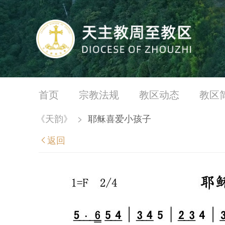
首页
宗教法规
教区动态
教区
《天韵》
>
耶稣喜爱小孩子
返回