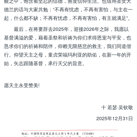
赎之中，饱含着坚忍的信德，善度信仰生活。也借用圣女大
德兰的话与大家共勉：“不再有忧虑，不再有害怕，与主在一
起，什么都不缺；不再有忧虑，不再有害怕，有主就满足”。
最后，在将要辞去2025年，迎接2026年之际，我愿以
基督满溢的爱，藉着圣祭和祈祷为你们求得恩宠与平安，也
恳求你们的祈祷和陪伴，仰赖无限慈悲的救主，我们同道偕
行。仰望天主之母，童贞荣福玛利亚的助佑，在新一年的开
始，矢志跟随基督，承行天父的旨意。
愿天主永受赞美!
十 若瑟·吴钦敬
2025年12月31日