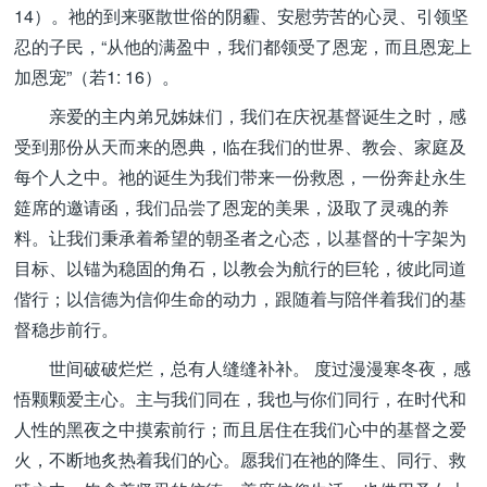
14）。祂的到来驱散世俗的阴霾、安慰劳苦的心灵、引领坚
忍的子民，“从他的满盈中，我们都领受了恩宠，而且恩宠上
加恩宠”（若1: 16）。
亲爱的主内弟兄姊妹们，我们在庆祝基督诞生之时，感
受到那份从天而来的恩典，临在我们的世界、教会、家庭及
每个人之中。祂的诞生为我们带来一份救恩，一份奔赴永生
筵席的邀请函，我们品尝了恩宠的美果，汲取了灵魂的养
料。让我们秉承着希望的朝圣者之心态，以基督的十字架为
目标、以锚为稳固的角石，以教会为航行的巨轮，彼此同道
偕行；以信德为信仰生命的动力，跟随着与陪伴着我们的基
督稳步前行。
世间破破烂烂，总有人缝缝补补。 度过漫漫寒冬夜，感
悟颗颗爱主心。主与我们同在，我也与你们同行，在时代和
人性的黑夜之中摸索前行；而且居住在我们心中的基督之爱
火，不断地炙热着我们的心。愿我们在祂的降生、同行、救