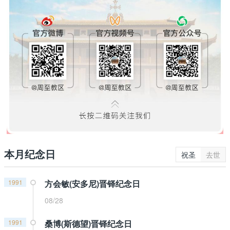
本月纪念日
祝圣
去世
1991
方会敏(安多尼)晋铎纪念日
08/28
1991
桑博(斯德望)晋铎纪念日