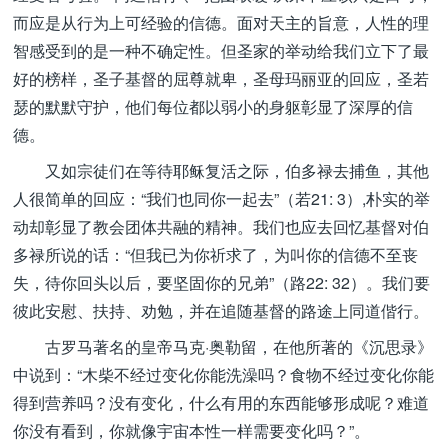
而应是从行为上可经验的信德。面对天主的旨意，人性的理
智感受到的是一种不确定性。但圣家的举动给我们立下了最
好的榜样，圣子基督的屈尊就卑，圣母玛丽亚的回应，圣若
瑟的默默守护，他们每位都以弱小的身躯彰显了深厚的信
德。
又如宗徒们在等待耶稣复活之际，伯多禄去捕鱼，其他
人很简单的回应：“我们也同你一起去”（若21: 3）,朴实的举
动却彰显了教会团体共融的精神。我们也应去回忆基督对伯
多禄所说的话：“但我已为你祈求了，为叫你的信德不至丧
失，待你回头以后，要坚固你的兄弟”（路22: 32）。我们要
彼此安慰、扶持、劝勉，并在追随基督的路途上同道偕行。
古罗马著名的皇帝马克·奥勒留，在他所著的《沉思录》
中说到：“木柴不经过变化你能洗澡吗？食物不经过变化你能
得到营养吗？没有变化，什么有用的东西能够形成呢？难道
你没有看到，你就像宇宙本性一样需要变化吗？”。