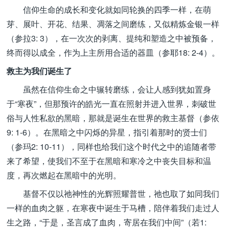
信仰生命的成长和变化就如同轮换的四季一样，在萌
芽、展叶、开花、结果、凋落之间磨练，又似精炼金银一样
（参拉3: 3），在一次次的剥离、提纯和塑造之中被预备，
终而得以成全，作为上主所用合适的器皿（参耶18: 2-4）。
救主为我们诞生了
虽然在信仰生命之中辗转磨练，会让人感到犹如置身
于“寒夜”，但那预许的皓光一直在照射并进入世界，刺破世
俗与人性私欲的黑暗，那就是诞生在世界的救主基督（参依
9: 1-6）。在黑暗之中闪烁的异星，指引着那时的贤士们
（参玛2: 10-11），同样也给我们这个时代之中的追随者带
来了希望，使我们不至于在黑暗和寒冷之中丧失目标和温
度，再次燃起在黑暗中的光明。
基督不仅以祂神性的光辉照耀普世，祂也取了如同我们
一样的血肉之躯，在寒夜中诞生于马槽，陪伴着我们走过人
生之路，“于是，圣言成了血肉，寄居在我们中间”（若1: