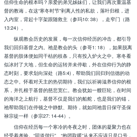
信仰生命的根本吗？亲爱的弟兄姊妹们，让我们再次重温基
督的教诲，在这“寒冬时节”剥离人性的私欲，落叶归根，进
入内室，背起十字架跟随救主（参玛10: 38），走窄门（路
13:24）。
纵观教会历史的发展，每一次信仰经历的冲击，都引导
我们回归基督之内。祂是教会的头（参哥1: 18），如果脱离
基督的肢体便如同干枯的枝条，只有投入炉火之中。寒冬看
似冰封了大地，但生命的运转并未停歇，外在信仰行为的静
态时刻，要求划向深处（路5:4)，帮助我们回归到信德的动
态之中。怀着对天主的热切期待，我们以祈祷滋养信仰的根
系，并扎根于基督的慈悲宽仁。教会犹如一艘巨轮，在时间
的海洋之上航行，基督不仅是我们的船舵，也是我们的锚，
祂帮助我们在停顿之中静默、期待，就如同祂昔日保守圣保
禄宗徒一样（参宗27: 14-44）。
信仰在经历每一个寒冷的冬夜之时，团体的凝聚力也在
经受着考验。“同道偕行”、“抱团取暖”从来不应该只是口号，