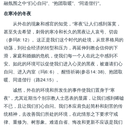
融氛围之中“扪心自问”、“抱团取暖”、“同道偕行”。
在寒冷的冬夜
从外在的现象和感官的知觉，“寒夜”让人们感到落寞，
甚至失去希望，刺骨的寒冷和长久的黑夜让人哀号、切齿
（参玛8: 12）。这正是我们这个时代的处境，从世界格局的
动荡，到社会经济的转型和压力，再延伸到教会信仰的下
滑，家庭和婚姻的危机，使我们每一个人在此之中感到不
安。如此的环境可以促使我们进入心灵的黑夜，被邀请扪心
自问、进入内室（玛6: 6）、醒悟祈祷(参谷14: 38)、抱团取
暖、同道偕行（路24:15）。
诚然，外在的环境和所发生的事件使我们置身于“寒
夜”，尤其近期当个别宗教人士恶表的显露，让我们感到唏嘘
不已，且让我们扪心自问。我们本应肩负起简朴和刻苦的传
统精神，去改善我们所处的环境，在此情形之下要求守戒
律、重修为、树形象。难道自省、悔改和更新不应该是我们