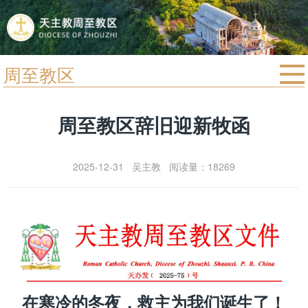
周至教区
首页
周至教区辞旧迎新牧函
宗教法规
教区动态
2025-12-31 吴主教 阅读量：18269
教区简介
信仰文萃
教会圣月
在寒冷的冬夜，救主为我们诞生了！