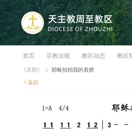
首页
宗教法规
教区动态
教区
《天韵》
>
耶稣拍拍我的肩膀
返回