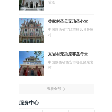
省道
昝家村圣母无玷圣心堂
中国陕西省宝鸡市扶风县昝家
村
东岩村无染原罪圣母堂
中国陕西省西安市鄠邑区东岩
村
服务中心