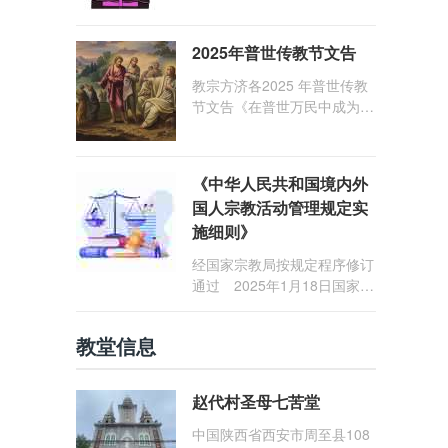
1: 25） 我愿问候那些在劳苦
和负重担之中与基督同行的你
2025年普世传教节文告
们，愿临在的救主基督安慰你
们，并圣化你们的生活，作为
教宗方济各2025 年普世传教
祝贺祂诞辰的珍贵礼品。
节文告《在普世万民中成为怀
着希望的传教士》
《中华人民共和国境内外
国人宗教活动管理规定实
施细则》
经国家宗教局按规定程序修订
通过 2025年1月18日国家宗
教局令第23号公布 自2025
年5月1日起施行
教堂信息
赵代村圣母七苦堂
中国陕西省西安市周至县108