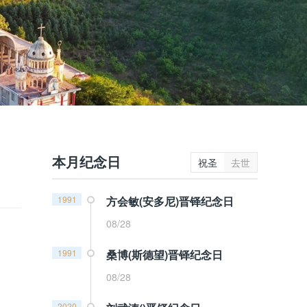
本月纪念日
祝圣
去世
1991
方会敏(安多尼)晋铎纪念日
08/28
1991
桑博(斯德望)晋铎纪念日
08/28
2020