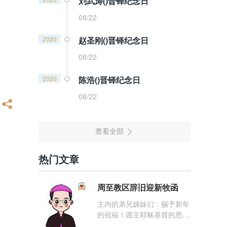
刘武涛()晋铎纪念日
08/22
2020
赵圣刚()晋铎纪念日
08/22
2020
陈浩()晋铎纪念日
08/22
热门文章
周至教区辞旧迎新牧函
主内的弟兄姊妹们：赐予新年
的祝福！愿主耶稣基督的恩
宠，与你们的心灵同在！（费