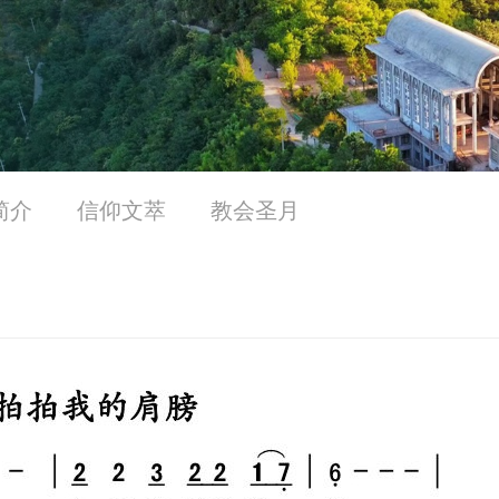
简介
信仰文萃
教会圣月