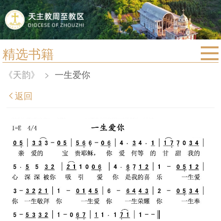
精选书籍
首页
《天韵》
>
一生爱你
宗教法规
返回
教区动态
教区简介
信仰文萃
教会圣月