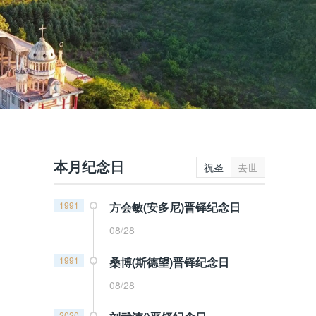
本月纪念日
祝圣
去世
1991
方会敏(安多尼)晋铎纪念日
08/28
1991
桑博(斯德望)晋铎纪念日
08/28
2020