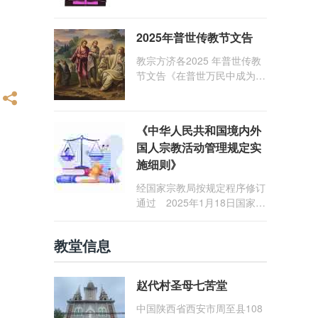
1: 25） 我愿问候那些在劳苦
和负重担之中与基督同行的你
2025年普世传教节文告
们，愿临在的救主基督安慰你
们，并圣化你们的生活，作为
教宗方济各2025 年普世传教
祝贺祂诞辰的珍贵礼品。
节文告《在普世万民中成为怀
着希望的传教士》
《中华人民共和国境内外
国人宗教活动管理规定实
施细则》
经国家宗教局按规定程序修订
通过 2025年1月18日国家宗
教局令第23号公布 自2025
年5月1日起施行
教堂信息
赵代村圣母七苦堂
中国陕西省西安市周至县108