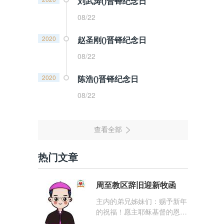
刘武涛()晋铎纪念日
08/22
2020
赵圣刚()晋铎纪念日
08/22
2020
陈浩()晋铎纪念日
08/22
热门文章
周至教区辞旧迎新牧函
主内的弟兄姊妹们：赐予新年
的祝福！愿主耶稣基督的恩
宠，与你们的心灵同在！（费