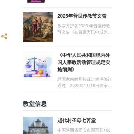
1: 25） 我愿问候那些在劳苦
和负重担之中与基督同行的你
2025年普世传教节文告
们，愿临在的救主基督安慰你
们，并圣化你们的生活，作为
教宗方济各2025 年普世传教
祝贺祂诞辰的珍贵礼品。
节文告《在普世万民中成为怀
着希望的传教士》
《中华人民共和国境内外
国人宗教活动管理规定实
施细则》
经国家宗教局按规定程序修订
通过 2025年1月18日国家宗
教局令第23号公布 自2025
年5月1日起施行
教堂信息
赵代村圣母七苦堂
中国陕西省西安市周至县108