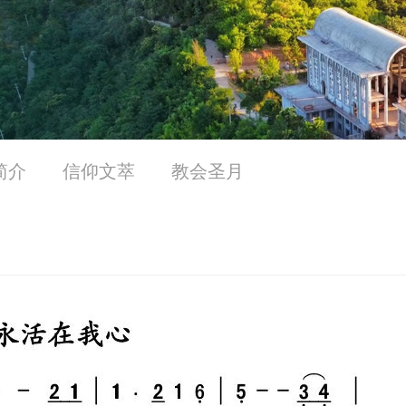
简介
信仰文萃
教会圣月