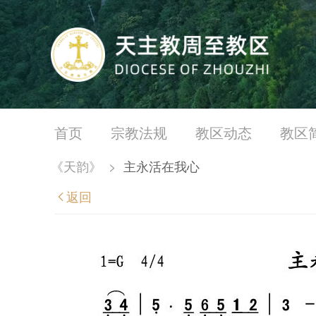
首页
宗教法规
教区动态
教区
《天韵》
>
主永活在我心
返回