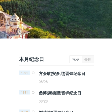
本月纪念日
祝圣
去世
1991
方会敏(安多尼)晋铎纪念日
08/28
1991
桑博(斯德望)晋铎纪念日
08/28
2020