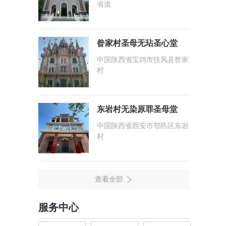
省道
昝家村圣母无玷圣心堂
中国陕西省宝鸡市扶风县昝家
村
东岩村无染原罪圣母堂
中国陕西省西安市鄠邑区东岩
村
服务中心