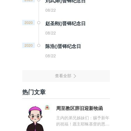
刘武涛()晋铎纪念日
08/22
2020
赵圣刚()晋铎纪念日
08/22
2020
陈浩()晋铎纪念日
08/22
热门文章
周至教区辞旧迎新牧函
主内的弟兄姊妹们：赐予新年
的祝福！愿主耶稣基督的恩
宠，与你们的心灵同在！（费