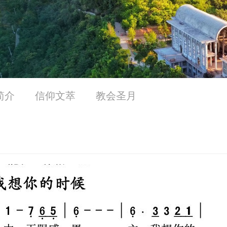
简介
信仰文萃
教会圣月