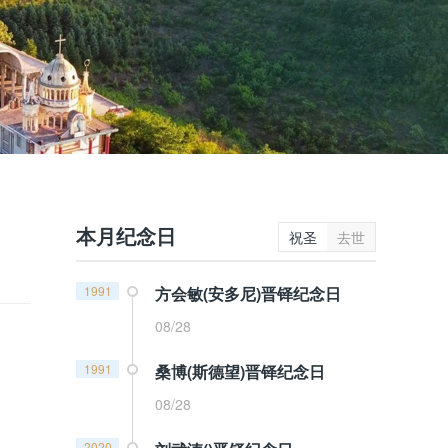
本月纪念日
祝圣
去世
1991
方会敏(安多尼)晋铎纪念日
08/28
1991
桑博(斯德望)晋铎纪念日
08/28
2020