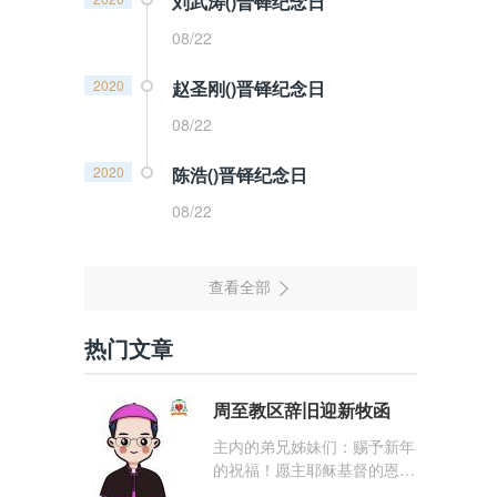
刘武涛()晋铎纪念日
08/22
2020
赵圣刚()晋铎纪念日
08/22
2020
陈浩()晋铎纪念日
08/22
热门文章
周至教区辞旧迎新牧函
主内的弟兄姊妹们：赐予新年
的祝福！愿主耶稣基督的恩
宠，与你们的心灵同在！（费