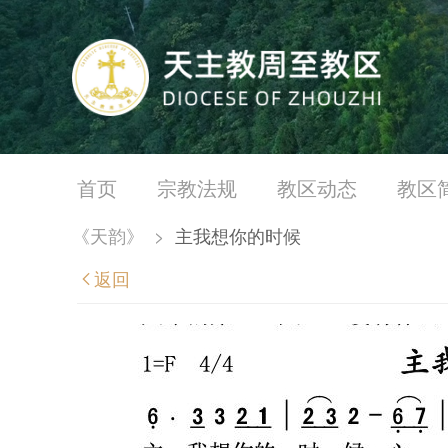
首页
宗教法规
教区动态
教区
《天韵》
>
主我想你的时候
返回