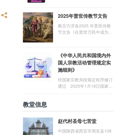
1: 25） 我愿问候那些在劳苦
和负重担之中与基督同行的你
2025年普世传教节文告
们，愿临在的救主基督安慰你
们，并圣化你们的生活，作为
教宗方济各2025 年普世传教
祝贺祂诞辰的珍贵礼品。
节文告《在普世万民中成为怀
着希望的传教士》
《中华人民共和国境内外
国人宗教活动管理规定实
施细则》
经国家宗教局按规定程序修订
通过 2025年1月18日国家宗
教局令第23号公布 自2025
年5月1日起施行
教堂信息
赵代村圣母七苦堂
中国陕西省西安市周至县108