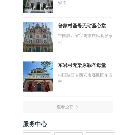
省道
昝家村圣母无玷圣心堂
中国陕西省宝鸡市扶风县昝家
村
东岩村无染原罪圣母堂
中国陕西省西安市鄠邑区东岩
村
服务中心