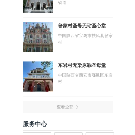
省道
昝家村圣母无玷圣心堂
中国陕西省宝鸡市扶风县昝家
村
东岩村无染原罪圣母堂
中国陕西省西安市鄠邑区东岩
村
服务中心