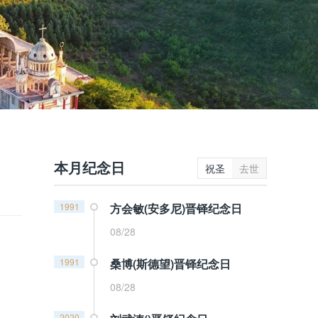
本月纪念日
祝圣
去世
1991
方会敏(安多尼)晋铎纪念日
08/28
1991
桑博(斯德望)晋铎纪念日
08/28
2020