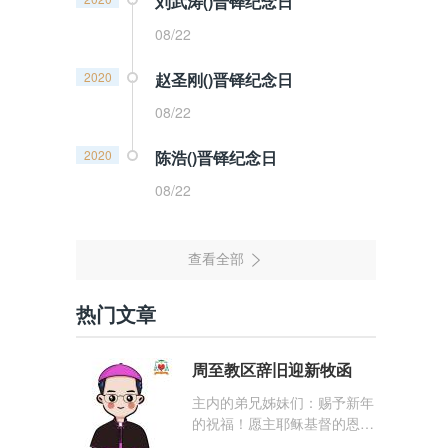
刘武涛()晋铎纪念日
08/22
2020
赵圣刚()晋铎纪念日
08/22
2020
陈浩()晋铎纪念日
08/22
热门文章
周至教区辞旧迎新牧函
主内的弟兄姊妹们：赐予新年
的祝福！愿主耶稣基督的恩
宠，与你们的心灵同在！（费