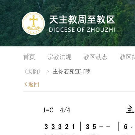
首页
宗教法规
教区动态
教区
《天韵》
>
主你若究查罪孽
返回