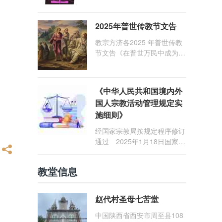
1: 25） 我愿问候那些在劳苦
和负重担之中与基督同行的你
2025年普世传教节文告
们，愿临在的救主基督安慰你
们，并圣化你们的生活，作为
教宗方济各2025 年普世传教
祝贺祂诞辰的珍贵礼品。
节文告《在普世万民中成为怀
着希望的传教士》
《中华人民共和国境内外
国人宗教活动管理规定实
施细则》
经国家宗教局按规定程序修订
通过 2025年1月18日国家宗
教局令第23号公布 自2025
年5月1日起施行
教堂信息
赵代村圣母七苦堂
中国陕西省西安市周至县108