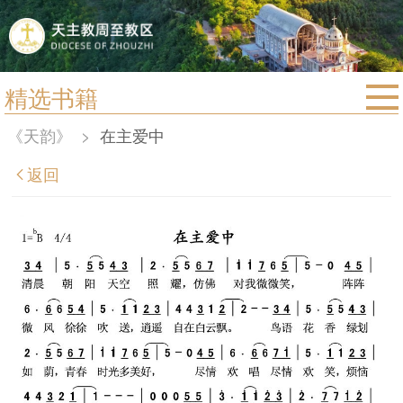
精选书籍
首页
《天韵》
>
在主爱中
宗教法规
返回
教区动态
教区简介
信仰文萃
教会圣月