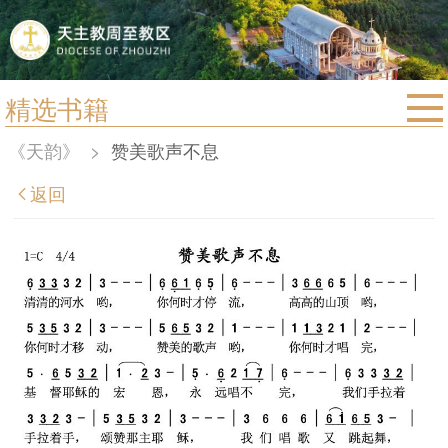
精选书籍
首页
《天韵》
>
赞美歌声不息
宗教法规
返回
教区动态
教区简介
信仰文萃
教会圣月