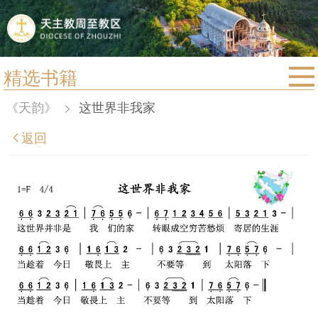
精选书籍
首页
《天韵》
>
这世界非我家
宗教法规
返回
教区动态
教区简介
信仰文萃
教会圣月