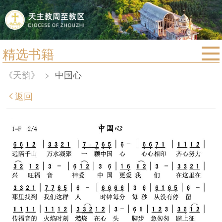
精选书籍
首页
《天韵》
>
中国心
宗教法规
返回
教区动态
教区简介
信仰文萃
教会圣月