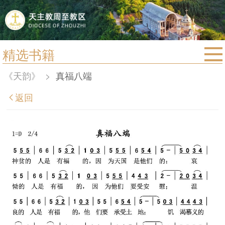
精选书籍
首页
《天韵》
>
真福八端
宗教法规
返回
教区动态
教区简介
信仰文萃
教会圣月