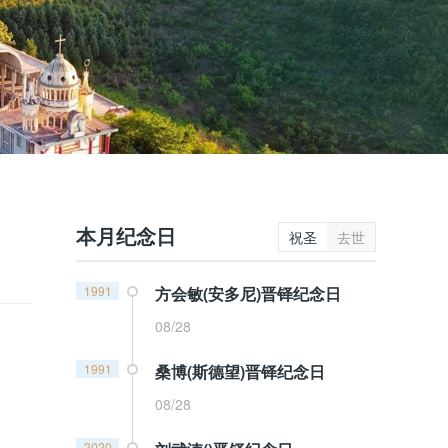
本月纪念日
祝圣
去世
1991
方会敏(安多尼)晋铎纪念日
08/28
1991
桑博(斯德望)晋铎纪念日
08/28
2020