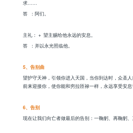
求……
答 ：阿们。
主礼： + 望主赐给他永远的安息。
答 ：并以永光照临他。
5、告别曲
望护守天神，引领你进入天国，当你到达时，众圣人
前来迎接你，使你能和穷拉匝禄一样，永远享受安息
6、告别
现在让我们向亡者做最后的告别：一鞠躬、再鞠躬、