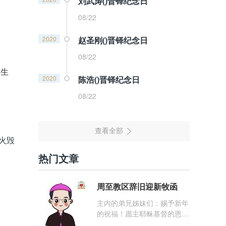
刘武涛()晋铎纪念日
08/22
2020
赵圣刚()晋铎纪念日
08/22
人生
2020
陈浩()晋铎纪念日
08/22
火毁
热门文章
周至教区辞旧迎新牧函
主内的弟兄姊妹们：赐予新年
的祝福！愿主耶稣基督的恩
宠，与你们的心灵同在！（费