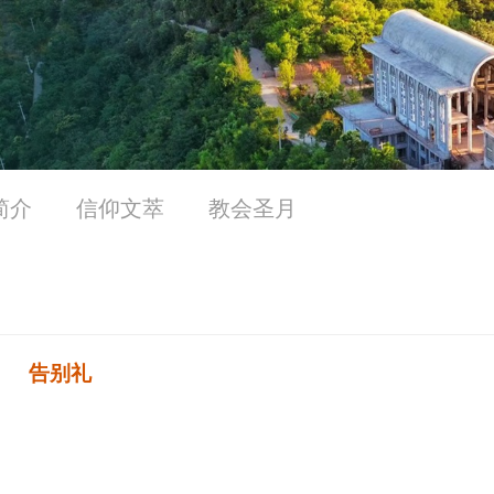
简介
信仰文萃
教会圣月
告别礼