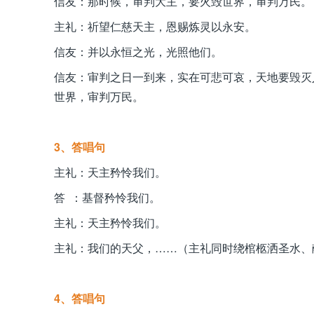
信友：那时候，审判大主，要火毁世界，审判万民。
主礼：祈望仁慈天主，恩赐炼灵以永安。
信友：并以永恒之光，光照他们。
信友：审判之日一到来，实在可悲可哀，天地要毁灭
世界，审判万民。
3、答唱句
主礼：天主矜怜我们。
答 ：基督矜怜我们。
主礼：天主矜怜我们。
主礼：我们的天父，……（主礼同时绕棺柩洒圣水、
4、答唱句