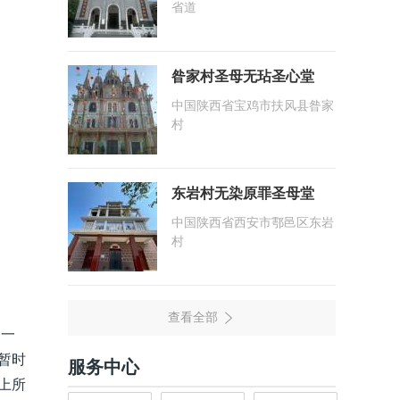
省道
昝家村圣母无玷圣心堂
中国陕西省宝鸡市扶风县昝家
村
东岩村无染原罪圣母堂
中国陕西省西安市鄠邑区东岩
村
督一
暂时
服务中心
上所