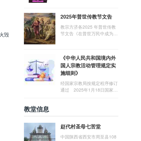
1: 25） 我愿问候那些在劳苦
和负重担之中与基督同行的你
2025年普世传教节文告
们，愿临在的救主基督安慰你
们，并圣化你们的生活，作为
教宗方济各2025 年普世传教
祝贺祂诞辰的珍贵礼品。
节文告《在普世万民中成为怀
火毁
着希望的传教士》
《中华人民共和国境内外
国人宗教活动管理规定实
施细则》
经国家宗教局按规定程序修订
通过 2025年1月18日国家宗
教局令第23号公布 自2025
年5月1日起施行
教堂信息
赵代村圣母七苦堂
中国陕西省西安市周至县108