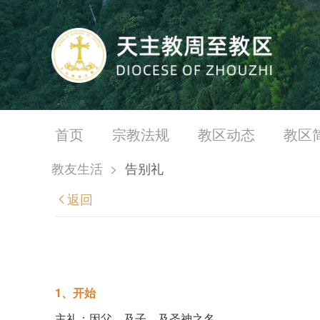
首页
宗教法规
教区动态
教区
教友生活
>
告别礼
返回
1、开始
主礼：因父、及子、及圣神之名。