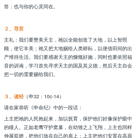
答：也与你的心灵同在。
２、导言
主礼：我们要赞美天主，祂以全能创造了大地，以上智照
顾，使它丰美；祂又把大地赐给人类耕耘，以便借田间的出
产维持生活。我们要感谢天主的慷慨好施，同时也要依照福
音的训诲，学习首先寻求天主的国及其义德，然后天主自会
把一切的需要赐给我们。
３、读经
（申32：10c-14）
请在家恭听《申命纪》中的一段话：
上主把祂的人民抱起来，加以抚育，保护他们好像保护眼中
的瞳人。正如老鹰守护窝巢，在幼雏之上飞翔，上主也同样
伸展双翅，把他们放在自己的肩上；上主把他们安置在高原