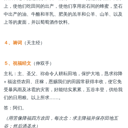
上，使他们吃田间的出产，使他们享用岩石间的蜂蜜，坚石
中出产的油、牛酪和羊乳、肥美的羔羊和公羊、山羊、以及
上等的麦面，并以萄萄酒作饮料。
４、祷词
（天主经）
５、祝福经文
（伸双手）
主礼：主、圣父、祢命令人耕耘田地，保护大地，恳求祢降
+ 福这些农田、庄稼，恩赐我们的田园常获得丰收，使它免
受暴风雨及冰雹的灾害，好能结实累累，五谷丰登，供给我
们的日用粮。以上所求……。
答：阿们。
（用苦像降福四方农田，每次念：求主降福并保存田地五
谷；然后洒圣水）