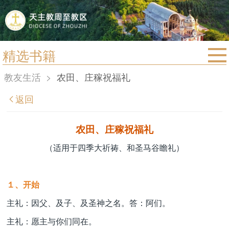
精选书籍
首页
教友生活
>
农田、庄稼祝福礼
宗教法规
返回
教区动态
教区简介
农田、庄稼祝福礼
信仰文萃
（适用于四季大祈祷、和圣马谷瞻礼）
教会圣月
１、开始
主礼：因父、及子、及圣神之名。答：阿们。
主礼：愿主与你们同在。