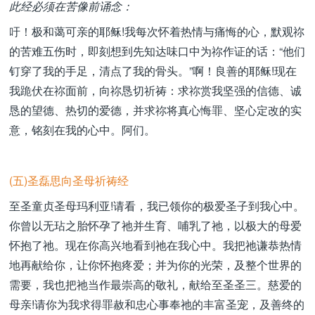
此经必须在苦像前诵念：
吁！极和蔼可亲的耶稣!我每次怀着热情与痛悔的心，默观祢
的苦难五伤时，即刻想到先知达味口中为祢作证的话：“他们
钉穿了我的手足，清点了我的骨头。”啊！良善的耶稣!现在
我跪伏在祢面前，向祢恳切祈祷：求祢赏我坚强的信德、诚
恳的望德、热切的爱德，并求祢将真心悔罪、坚心定改的实
意，铭刻在我的心中。阿们。
(五)圣磊思向圣母祈祷经
至圣童贞圣母玛利亚!请看，我已领你的极爱圣子到我心中。
你曾以无玷之胎怀孕了祂并生育、哺乳了祂，以极大的母爱
怀抱了祂。现在你高兴地看到祂在我心中。我把祂谦恭热情
地再献给你，让你怀抱疼爱；并为你的光荣，及整个世界的
需要，我也把祂当作最崇高的敬礼，献给至圣圣三。慈爱的
母亲!请你为我求得罪赦和忠心事奉祂的丰富圣宠，及善终的