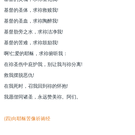
基督的圣体，求祢救赎我!
基督的圣血，求祢陶醉我!
基督肋旁之水，求祢洁净我!
基督的苦难，求祢鼓励我!
啊!仁爱的耶稣，求祢俯听我：
在祢圣伤中庇护我，别让我与祢分离!
救我摆脱恶仇!
在我死时，召我回到祢的怀抱!
我愿偕同诸圣，永远赞美祢。阿们。
(四)向耶稣苦像祈祷经