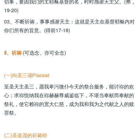
切事，要因我们的主耶稣基督的名，时时感谢天主父。(弗，
19-20)
03、不断祈祷，事事感谢天主：这就是天主在基督耶稣内对
你们所有的旨意。(得前17-18)
Ⅱ、祈祷
(可选念、亦可全念)
(一)向圣三诵Placeat
至圣天主圣三，愿我卑污微仆今天的祭台服务，能讨祢的欢
心；求祢悦纳我在祢赫赫尊威鉴临下，不堪当奉献而奉献的
祭礼，使它赖祢的宽大仁慈，成为我和我为之代献之人的赎
罪祭。
(二)圣道茂的祈祷经