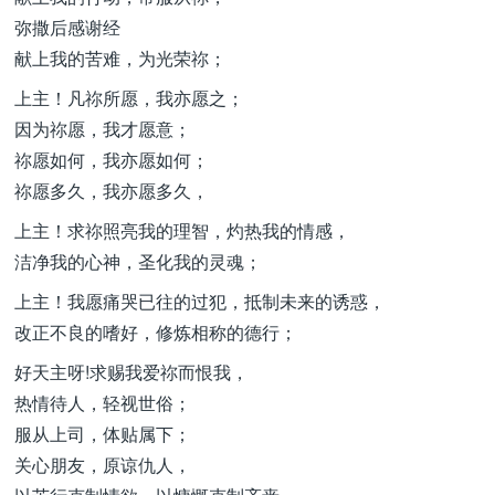
弥撒后感谢经
献上我的苦难，为光荣祢；
上主！凡祢所愿，我亦愿之；
因为祢愿，我才愿意；
祢愿如何，我亦愿如何；
祢愿多久，我亦愿多久，
上主！求祢照亮我的理智，灼热我的情感，
洁净我的心神，圣化我的灵魂；
上主！我愿痛哭已往的过犯，抵制未来的诱惑，
改正不良的嗜好，修炼相称的德行；
好天主呀!求赐我爱祢而恨我，
热情待人，轻视世俗；
服从上司，体贴属下；
关心朋友，原谅仇人，