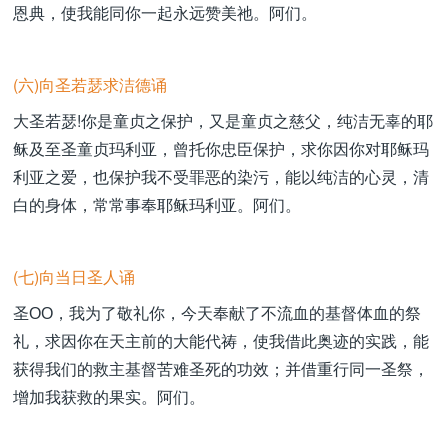
恩典，使我能同你一起永远赞美祂。阿们。
(六)向圣若瑟求洁德诵
大圣若瑟!你是童贞之保护，又是童贞之慈父，纯洁无辜的耶
稣及至圣童贞玛利亚，曾托你忠臣保护，求你因你对耶稣玛
利亚之爱，也保护我不受罪恶的染污，能以纯洁的心灵，清
白的身体，常常事奉耶稣玛利亚。阿们。
(七)向当日圣人诵
圣ОО，我为了敬礼你，今天奉献了不流血的基督体血的祭
礼，求因你在天主前的大能代祷，使我借此奥迹的实践，能
获得我们的救主基督苦难圣死的功效；并借重行同一圣祭，
增加我获救的果实。阿们。