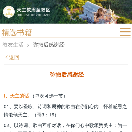
精选书籍
首页
教友生活
>
弥撒后感谢经
宗教法规
返回
教区动态
教区简介
弥撒后感谢经
信仰文萃
教会圣月
Ⅰ、天主的话
（每次可选一节）
01、要以圣咏、诗词和属神的歌曲在你们心内，怀着感恩之
情歌颂天主。（哥3：16）
02、以诗词、歌曲互相对话，在你们心中歌颂赞美主；为一