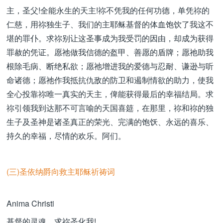
主，圣父!全能永生的天主!祢不凭我的任何功德，单凭祢的
仁慈，用祢独生子、我们的主耶稣基督的体血饱饮了我这不
堪的罪仆。求祢别让这圣事成为我受罚的因由，却成为获得
罪赦的凭证。愿祂做我信德的盔甲、善愿的盾牌；愿祂助我
根除毛病、断绝私欲；愿祂增进我的爱德与忍耐、谦逊与听
命诸德；愿祂作我抵抗仇敌的防卫和遏制情欲的助力，使我
全心投靠祢唯一真实的天主，俾能获得最后的幸福结局。求
祢引领我到达那不可言喻的天国喜筵，在那里，祢和祢的独
生子及圣神是诸圣真正的荣光、完满的饱饫、永远的喜乐、
持久的幸福，尽情的欢乐。阿们。
(三)圣依纳爵向救主耶稣祈祷词
Anima Christi
基督的灵魂，求祢圣化我!