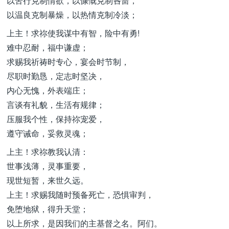
以苦行克制情欲，以慷慨克制吝啬，
以温良克制暴燥，以热情克制冷淡；
上主！求祢使我谋中有智，险中有勇!
难中忍耐，福中谦虚；
求赐我祈祷时专心，宴会时节制，
尽职时勤恳，定志时坚决，
内心无愧，外表端庄；
言谈有礼貌，生活有规律；
压服我个性，保持祢宠爱，
遵守诫命，妥救灵魂；
上主！求祢教我认清：
世事浅薄，灵事重要，
现世短暂，来世久远。
上主！求赐我随时预备死亡，恐惧审判，
免堕地狱，得升天堂；
以上所求，是因我们的主基督之名。阿们。