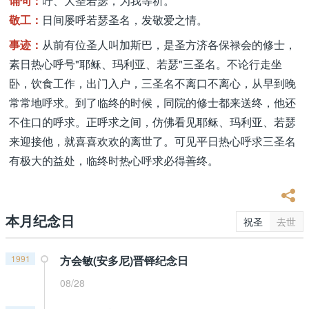
诵句：
吁、大圣若瑟，为我等祈。
敬工：
日间屡呼若瑟圣名，发敬爱之情。
事迹：
从前有位圣人叫加斯巴，是圣方济各保禄会的修士，
素日热心呼号"耶稣、玛利亚、若瑟"三圣名。不论行走坐
卧，饮食工作，出门入户，三圣名不离口不离心，从早到晚
常常地呼求。到了临终的时候，同院的修士都来送终，他还
不住口的呼求。正呼求之间，仿佛看见耶稣、玛利亚、若瑟
来迎接他，就喜喜欢欢的离世了。可见平日热心呼求三圣名
有极大的益处，临终时热心呼求必得善终。
本月纪念日
祝圣
去世
1991
方会敏(安多尼)晋铎纪念日
08/28