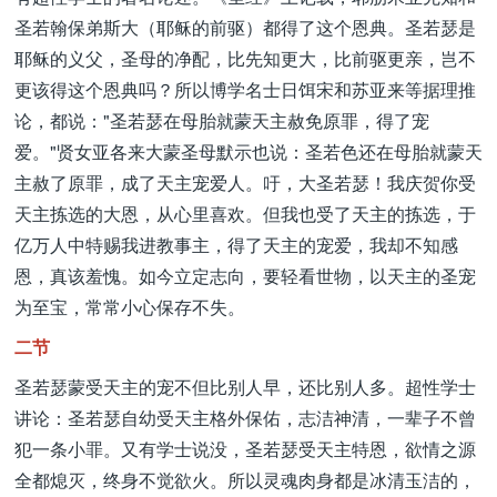
圣若翰保弟斯大（耶稣的前驱）都得了这个恩典。圣若瑟是
耶稣的义父，圣母的净配，比先知更大，比前驱更亲，岂不
更该得这个恩典吗？所以博学名士日饵宋和苏亚来等据理推
论，都说："圣若瑟在母胎就蒙天主赦免原罪，得了宠
爱。"贤女亚各来大蒙圣母默示也说：圣若色还在母胎就蒙天
主赦了原罪，成了天主宠爱人。吁，大圣若瑟！我庆贺你受
天主拣选的大恩，从心里喜欢。但我也受了天主的拣选，于
亿万人中特赐我进教事主，得了天主的宠爱，我却不知感
恩，真该羞愧。如今立定志向，要轻看世物，以天主的圣宠
为至宝，常常小心保存不失。
二节
圣若瑟蒙受天主的宠不但比别人早，还比别人多。超性学士
讲论：圣若瑟自幼受天主格外保佑，志洁神清，一辈子不曾
犯一条小罪。又有学士说没，圣若瑟受天主特恩，欲情之源
全都熄灭，终身不觉欲火。所以灵魂肉身都是冰清玉洁的，