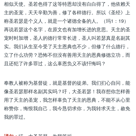
相似天使。圣若色得了这等特恩却没有白白得了，他依赖天
主的圣宠，天天辛勤为善，修了各样德行。所以《圣经》上
称圣若瑟是个义人，就是一个诸德全备的人。（玛1：19）
再说若瑟这个名字，在原文也有加增长进的意思。天主的圣
宠时时加增，圣人的德行常常长进，圣人叫若瑟真是名副其
实。我们从生至今受了天主恩典也不少，但修了什么德行，
立了什么功劳？恐怖不但没有善用天主的恩典修德立功，而
且还犯了许多罪过，这么辜恩负义不该忏悔吗？
奉教人被称为基督徒，就是基督的徒弟。我们扪心自问，能
像圣若瑟那样名副其实吗？吁，大圣若瑟！我存想你怎样善
用了天主的圣宠，我怎样辜负了天主的恩典，不能不从心里
称赞你，悔恨我自己，我今恳切求你，为我转求天主，赦免
我的罪过。