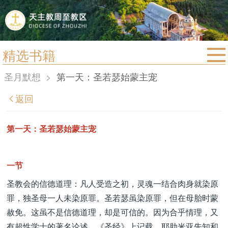
精选书籍
首页
圣月默想
>
第一天：圣若瑟始蒙主宠
宗教法规
返回
教区动态
教区简介
第一天：圣若瑟始蒙主宠
信仰文萃
教会圣月
一节
圣教会的信德道理：凡人受造之初，灵魂一结合肉身就染原
罪，独圣母一人未染原罪。圣若瑟虽染原罪，但在母胎时蒙
赦免。这虽不是信德道理，却是可信的。因为合乎情理，又
有超性学士的著名论述。《圣经》上记载，耶肋米亚先知和