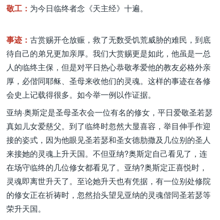
敬工：
为今日临终者念《天主经》十遍。
事迹：
古赏赐开仓放赈，救了无数受饥荒威胁的难民，到底
待自己的弟兄更加亲厚。我们大赏赐更是如此，他虽是一总
人的临终主保，但是对平日热心恭敬孝爱他的教友必格外亲
厚，必偕同耶稣、圣母来收他们的灵魂。这样的事迹在各修
会史上记载得很多。如今举一例以作证据。
亚纳·奥斯定是圣母圣衣会一位有名的修女，平日爱敬圣若瑟
真如儿女爱慈父。到了临终时忽然大显喜容，举目伸手作迎
接的姿式，因为他眼见圣若瑟和圣女德肋撒及几位别的圣人
来接她的灵魂上升天国。不但亚纳?奥斯定自己看见了，连
在场守临终的几位修女都看见了。亚纳?奥斯定正喜悦时，
灵魂即离世升天了。至论她升天也有凭据，有一位别处修院
的修女正在祈祷时，忽然抬头望见亚纳的灵魂偕同圣若瑟等
荣升天国。