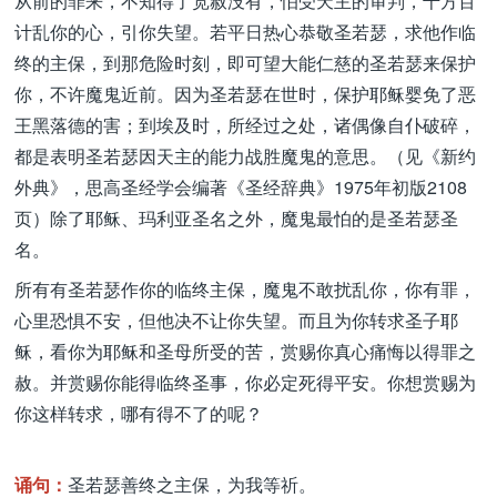
从前的罪来，不知得了宽赦没有，怕受天主的审判，千方百
计乱你的心，引你失望。若平日热心恭敬圣若瑟，求他作临
终的主保，到那危险时刻，即可望大能仁慈的圣若瑟来保护
你，不许魔鬼近前。因为圣若瑟在世时，保护耶稣婴免了恶
王黑落德的害；到埃及时，所经过之处，诸偶像自仆破碎，
都是表明圣若瑟因天主的能力战胜魔鬼的意思。（见《新约
外典》，思高圣经学会编著《圣经辞典》1975年初版2108
页）除了耶稣、玛利亚圣名之外，魔鬼最怕的是圣若瑟圣
名。
所有有圣若瑟作你的临终主保，魔鬼不敢扰乱你，你有罪，
心里恐惧不安，但他决不让你失望。而且为你转求圣子耶
稣，看你为耶稣和圣母所受的苦，赏赐你真心痛悔以得罪之
赦。并赏赐你能得临终圣事，你必定死得平安。你想赏赐为
你这样转求，哪有得不了的呢？
诵句：
圣若瑟善终之主保，为我等祈。