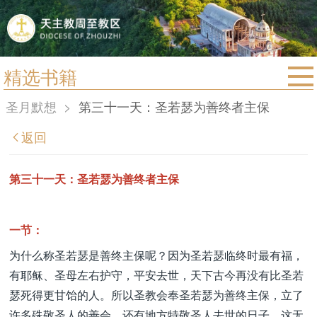
精选书籍
首页
圣月默想
>
第三十一天：圣若瑟为善终者主保
宗教法规
返回
教区动态
教区简介
第三十一天：圣若瑟为善终者主保
信仰文萃
教会圣月
一节：
为什么称圣若瑟是善终主保呢？因为圣若瑟临终时最有福，
有耶稣、圣母左右护守，平安去世，天下古今再没有比圣若
瑟死得更甘饴的人。所以圣教会奉圣若瑟为善终主保，立了
许多殊敬圣人的善会。还有地方特敬圣人去世的日子。这无