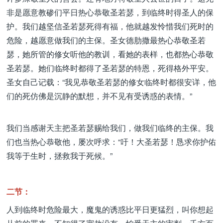
非是愿意教碜们平日热心恭敬圣若瑟，到临终时得圣人的保
护。我们越坚信圣若瑟死得有福，他就越发怜惜我们死时的
危险，越愿意做我们的主保。圣女德肋撒最热心恭敬圣若
瑟，她所管的修女听他的教训，看她的表样，也都热心恭敬
圣若瑟。她们临终时都得了圣若瑟的特恩，死得格外平安。
圣女自己记载：“我见恭敬圣若瑟的修女临终时都很安详，他
们的死仿佛是沉静的默想，并不见有受诱惑的表情。”
我们当感谢天主把圣若瑟赐给我们，做我们临终的主保。我
们也当热心恭敬他，屡次呼求：“吁！大圣若瑟！恳求你护佑
我等于生时，拯救我于死候。”
二节：
人到临终时危险最大，魔鬼的诱惑比平日更猛烈，叫你想起