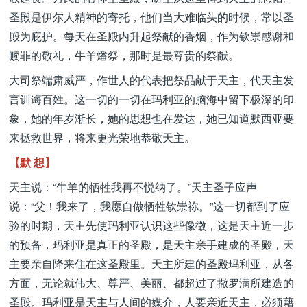
圣殿是伊尔人精神的寄托，他们当大难临头的时候，常以圣
殿为庇护。每天在圣殿内升起祭献的香烟，作为钦崇感谢和
赎罪的敬礼，牛羊燔祭，那时是最尊贵的祭献。
大司祭端肃威严，作世人的代表把祭品献于天主，代天主发
言训诲百姓。这一切的一切在玛利亚的脑海中留下极深的印
象，她的年岁渐长，她的思想也在发达，她已知道默西亚要
来拯救世界，将来更光荣地恭敬天主。
【默 想】
天主说：“牛羊的牺牲我再不悦纳了。”天主圣子应声
说：“父！我来了，我愿自做牺牲钦崇祢。”这一切都到了应
验的时期，天主先使玛利亚认识这些像徵，这是天主近一步
的预备，玛利亚是真正的圣殿，是天主亲手建成的圣殿，天
主要亲自降来住在这圣殿里。天主所建的圣殿玛利亚，从各
方面，无论就伟大、尊严、美丽、都超过了撒罗满所建造的
圣殿。玛利亚是天主与人间的媒介，人要亲近天主，必须藉