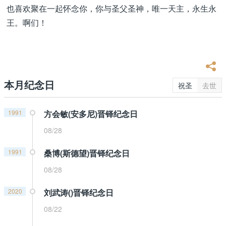
也喜欢聚在一起怀念你，你与圣父圣神，唯一天主，永生永
王。啊们！
本月纪念日
祝圣
去世
1991
方会敏(安多尼)晋铎纪念日
08/28
1991
桑博(斯德望)晋铎纪念日
08/28
2020
刘武涛()晋铎纪念日
08/22