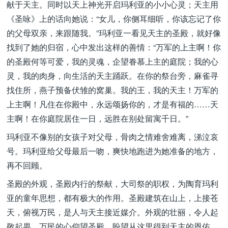
献于天主。同时以天上神光开启玛利亚的小小心灵；天主用
《圣咏》上的话向她说：“女儿，你侧耳细听，你该忘记了你
的父母双亲，来跟随我。”玛利亚一看见天主的圣殿，就好像
找到了她的归宿，心中发出这样的善情：“万军的上主啊！你
的圣殿何等可爱，我的灵魂，企望眷慕上主的庭院；我的心
灵，我的肉身，向生活的天主踊跃。在你的祭台旁，麻雀寻
找住所，燕子预备伏雏的窝巢。我的王，我的天主！万军的
上主啊！凡住在你殿中，永远颂扬你的，才是有福的……天
主啊！在你庭院居住一日，远胜在别处留寓千日。”
玛利亚不像别的女孩子对父母，骨肉之情难舍难离，涕泣哀
号。玛利亚给父母最后一吻，爽快地跑进为她准备的地方，
再不回顾。
圣殿的外观，圣殿内行的祭献，大司祭的职权，为陶育玛利
亚的童年思想，都有极大的作用。圣殿建筑在山上，上接苍
天，俯视万民，是人与天主接近媒介。外观的壮丽，令人起
敬起畏。万民的心仰望圣殿，盼望从这里得到天主的恩佑。