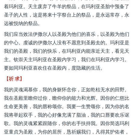
着玛利亚。天主废弃了牛羊的祭品，在玛利亚圣胎中预备了
圣子的人性，这是将来十字祭台上的祭品，是永远常存，永
远被悦纳的祭品。
我们应当效法伊撒尔人以圣殿为他们的喜乐，以圣殿为他们
的中心。虔诚的伊撒尔人没有不愿意到圣殿去的。玛利亚是
我们的圣殿，我们的快乐，在玛利亚内能亲近天主，看见天
主。钦崇天主玛利亚在圣殿内学习，我们在玛利亚内学习。
要如同玛利亚喜欢住在圣殿内，度隐藏的生活。
【祈 求】
我的灵魂渴慕你，我的身躯怀念你，正如乾枯无水的田野。
我在圣殿里瞻仰过你，瞻仰你的能力和光辉。因你的仁慈比
生命更美善，我的唇称颂你。我要一生赞颂你，因为你的名
我将举起双手，我的心好像充满了脂油，我的口唇要欢乐讴
歌。我的灵魂紧紧跟随你，你的右手扶持我。因你简选玛利
亚童贞为圣殿，为你的居所，恳祈赐我们，凡得其护佑者，