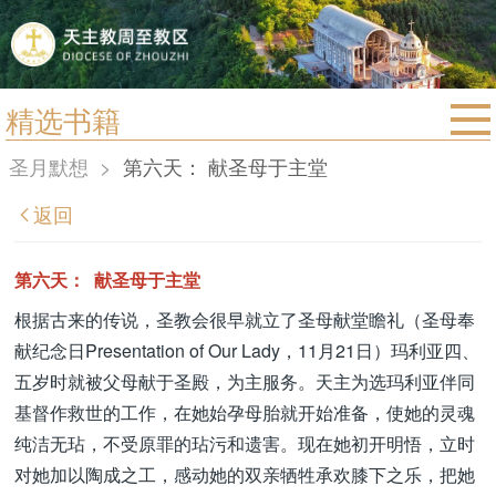
精选书籍
首页
圣月默想
>
第六天： 献圣母于主堂
宗教法规
返回
教区动态
教区简介
第六天： 献圣母于主堂
信仰文萃
根据古来的传说，圣教会很早就立了圣母献堂瞻礼（圣母奉
献纪念日Presentation of Our Lady，11月21日）玛利亚四、
教会圣月
五岁时就被父母献于圣殿，为主服务。天主为选玛利亚伴同
基督作救世的工作，在她始孕母胎就开始准备，使她的灵魂
纯洁无玷，不受原罪的玷污和遗害。现在她初开明悟，立时
对她加以陶成之工，感动她的双亲牺牲承欢膝下之乐，把她