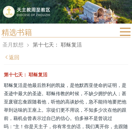
精选书籍
首页
圣月默想
>
第十七天： 耶稣复活
宗教法规
返回
教区动态
教区简介
第十七天： 耶稣复活
信仰文萃
耶稣复活是他最后胜利的凯旋，是他默西亚使命的证明，是
圣迹中最大的圣迹。耶稣传教的时候，不缺少拥护的人；甚
教会圣月
至废寝忘食跟随着他，听他的高谈妙伦，急不能待地要把他
举到达味的王座上。宗徒们更不用说，不知多少次在他的跟
前，藉机会曾表示过自已的信心。伯多禄不是曾说过
吗：“主！你是天主子，你有常生的话，我们离开你，去跟随