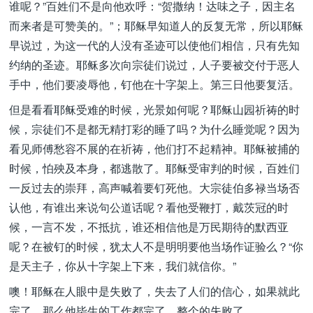
谁呢？”百姓们不是向他欢呼：“贺撒纳！达味之子，因主名
而来者是可赞美的。”；耶稣早知道人的反复无常，所以耶稣
早说过，为这一代的人没有圣迹可以使他们相信，只有先知
约纳的圣迹。耶稣多次向宗徒们说过，人子要被交付于恶人
手中，他们要凌辱他，钉他在十字架上。第三日他要复活。
但是看看耶稣受难的时候，光景如何呢？耶稣山园祈祷的时
候，宗徒们不是都无精打彩的睡了吗？为什么睡觉呢？因为
看见师傅愁容不展的在祈祷，他们打不起精神。耶稣被捕的
时候，怕殃及本身，都逃散了。耶稣受审判的时候，百姓们
一反过去的崇拜，高声喊着要钉死他。大宗徒伯多禄当场否
认他，有谁出来说句公道话呢？看他受鞭打，戴茨冠的时
候，一言不发，不抵抗，谁还相信他是万民期待的默西亚
呢？在被钉的时候，犹太人不是明明要他当场作证验么？“你
是天主子，你从十字架上下来，我们就信你。”
噢！耶稣在人眼中是失败了，失去了人们的信心，如果就此
完了，那么他毕生的工作都完了，整个的失败了。