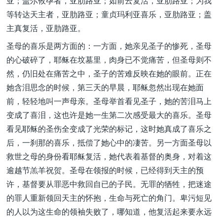
亚；盖尔攸孕者，亚肋路亚；如前云复活，亚肋路亚；为我
等转达天主者，亚肋路亚；童贞玛利亚喜乐，亚肋路亚；盖
主真复活，亚肋路亚。
圣母的喜乐是两方面的：一方面，她亲见圣子的惨死，圣母
的心破碎了，耶稣在坟墓里，肉身已不觉痛苦，但圣母则不
然，仍旧处在痛苦之中，圣子的苦难反映在她的眼前。正在
她含泪思念的时候，第三天的早晨，耶稣忽然出现在她面
前，轻轻地叫一声母亲。圣母举首看见圣子，她的苦泪马上
变成了喜泪，这也许是她一生第二次感受最大的喜乐。圣母
看见耶稣的圣伤全变成了光荣的标记，这时她真成了喜乐之
后，一刹那的喜乐，抵偿了她心中的凄苦。另一方面圣母以
救世之母的身份看耶稣复活，她代表着基督的奥身，对着这
逾越节羔羊祝贺。圣母在领报的时候，已经得到天主的预
许，基督要从罪恶中救回自已的子民。无罪的牺牲，把迷途
的罪人重新领回天主的怀抱，生命与死亡的角门。卑污短见
的人以为这生命的领袖失败了，哪知道，他复活起来要永远