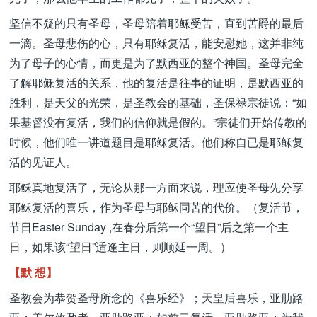
坚信不疑的只有圣母，圣母陪着耶稣受苦，直到苦爵的最后
一滴。圣母悲伤的心，只有耶稣复活，能安慰她，这并非纯
为了母子的心情，而更是为了默西亚的整个神国。圣母完全
了解耶稣复活的关系，他的复活是往事的证明，是默西亚的
胜利，是天父的光荣，是圣教会的基础，圣保禄宗徒说：“如
果基督没有复活，我们的信仰就是假的。”宗徒们开始传教的
时候，他们唯一讲道题目是耶稣复活。他们称自已是耶稣复
活的见证人。
耶稣真地复活了，无论从那一方面来说，理应使圣母先分享
耶稣复活的喜乐，作为圣母与耶稣同苦的代价。（复活节，
节日Easter Sunday ,在春分后第一个“望日”后之第一个主
日，如果该“望日”适逢主日，则顺延一周。）
【默 想】
圣教会为恭贺圣母所念的《喜乐经》；天皇后喜乐，亚肋路