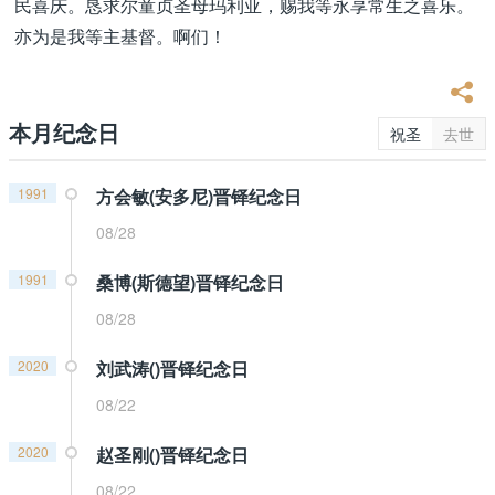
民喜庆。恳求尔童贞圣母玛利亚，赐我等永享常生之喜乐。
亦为是我等主基督。啊们！
本月纪念日
祝圣
去世
1991
方会敏(安多尼)晋铎纪念日
08/28
1991
桑博(斯德望)晋铎纪念日
08/28
2020
刘武涛()晋铎纪念日
08/22
2020
赵圣刚()晋铎纪念日
08/22