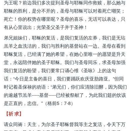
为王呢？前边我们多次提到圣母与耶稣同作救赎，那么她与
耶稣的胜利，是分不开的，圣母与耶稣可以对着死亡嘲笑；
死亡！你的权势在哪里呢？圣母的喜乐，无话可以表达，只
有从心里说出；光荣圣父圣子并于圣神！
弟兄姐妹们，耶稣的复活，是我们复活的左券，我们是无玷
羔羊之血洗洁的，我们与胜利的基督站在一边。圣母在看到
耶稣复活，已经满了她的希望，在她心里唯一的愿望是升天
堂，永远陪伴她的圣子耶稣。我们与圣母同乐，求圣母加强
我们复活的盼望，我们要常口诵心维《圣咏》上的这句
话：“今日是主备的喜日，我们要踊跃欢庆亚肋路亚。”但同
时记着圣保禄的劝语：“弟兄们，你们应清除旧酵，因为我们
的逾越节羔羊-----基督-----已经被祭献了，为此我们筵的饮该
是正直的，忠信。”（格前5：7-8）
【祈 求】
请众同祷：天主，为尔圣子耶稣督我等主之复活，令天下万