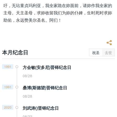
吁，无玷童贞玛利亚，我全家跪在妳面前，请妳作我全家的
主母。天主圣母，求妳收留我们为妳的仆婢，生时死时求妳
助佑，永远赞美尔圣名。阿们！
本月纪念日
祝圣
去世
1991
方会敏(安多尼)晋铎纪念日
08/28
1991
桑博(斯德望)晋铎纪念日
08/28
2020
刘武涛()晋铎纪念日
08/22