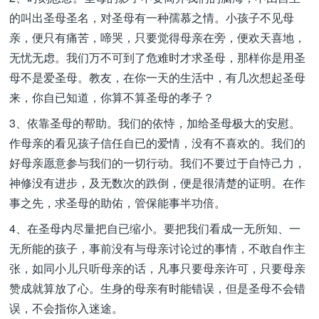
的叫出圣母圣名，对圣母有一种孺慕之情。小孩子不见母
亲，便只有痛苦，啼哭，只要觉得母亲在旁，便欢天喜地，
无忧无虑。我们万不可到了危难时才求圣母，那样你是用圣
母不是爱圣母。教友，在你一天的生活中，有几次想起圣母
来，你自已知道，你算不算圣母的孝子？
3、依靠圣母的帮助。我们的依恃，加给圣母极大的安慰。
作母亲的看见孩子信任自已的爱情，没有不喜欢的。我们的
好母亲愿意参与我们的一切行动。我们不要过于自恃己力，
神修没有进步，及无数次的跌倒，便是很清楚的证明。在作
事之先，求圣母的助佑，管保能事半功倍。
4、在圣母内尽量把自已缩小。要把我们看成一无所知、一
无所能的孩子，事前没有与母亲讨论过的事情，不敢自作主
张，如同小儿只听母亲的话，凡事只要母亲许可，只要母亲
赞成就算放了心。生身的母亲有时能错误，但是圣母不会错
误，不会指你入迷途。