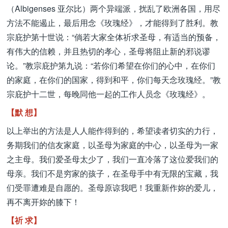
（Albigenses 亚尔比）两个异端派，扰乱了欧洲各国，用尽
方法不能遏止，最后用念《玫瑰经》，才能得到了胜利。教
宗庇护第十世说：“倘若大家全体祈求圣母，有适当的预备，
有伟大的信赖，并且热切的孝心，圣母将阻止新的邪说谬
论。”教宗庇护第九说：“若你们希望在你们的心中，在你们
的家庭，在你们的国家，得到和平，你们每天念玫瑰经。”教
宗庇护十二世，每晚同他一起的工作人员念《玫瑰经》。
【默 想】
以上举出的方法是人人能作得到的，希望读者切实的力行，
务期我们的信友家庭，以圣母为家庭的中心，以圣母为一家
之主母。我们爱圣母太少了，我们一直冷落了这位爱我们的
母亲。我们不是穷家的孩子，在圣母手中有无限的宝藏，我
们受罪遭难是自愿的。圣母原谅我吧！我重新作妳的爱儿，
再不离开妳的膝下！
【祈 求】