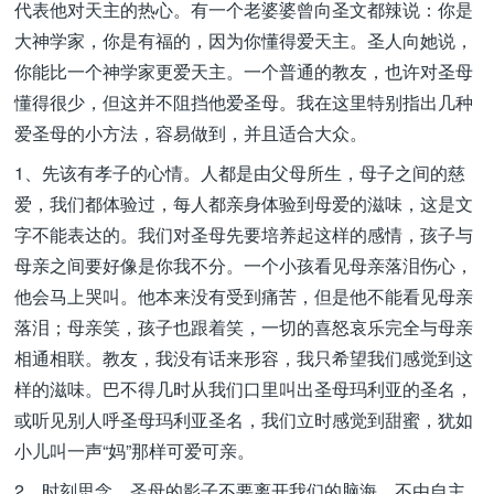
代表他对天主的热心。有一个老婆婆曾向圣文都辣说：你是
大神学家，你是有福的，因为你懂得爱天主。圣人向她说，
你能比一个神学家更爱天主。一个普通的教友，也许对圣母
懂得很少，但这并不阻挡他爱圣母。我在这里特别指出几种
爱圣母的小方法，容易做到，并且适合大众。
1、先该有孝子的心情。人都是由父母所生，母子之间的慈
爱，我们都体验过，每人都亲身体验到母爱的滋味，这是文
字不能表达的。我们对圣母先要培养起这样的感情，孩子与
母亲之间要好像是你我不分。一个小孩看见母亲落泪伤心，
他会马上哭叫。他本来没有受到痛苦，但是他不能看见母亲
落泪；母亲笑，孩子也跟着笑，一切的喜怒哀乐完全与母亲
相通相联。教友，我没有话来形容，我只希望我们感觉到这
样的滋味。巴不得几时从我们口里叫出圣母玛利亚的圣名，
或听见别人呼圣母玛利亚圣名，我们立时感觉到甜蜜，犹如
小儿叫一声“妈”那样可爱可亲。
2、时刻思念。圣母的影子不要离开我们的脑海，不由自主