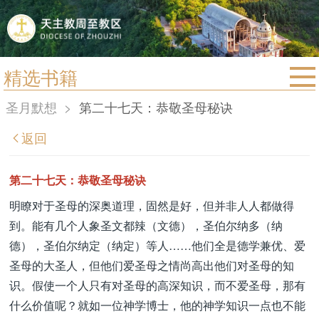
精选书籍
首页
圣月默想
>
第二十七天：恭敬圣母秘诀
宗教法规
返回
教区动态
教区简介
第二十七天：恭敬圣母秘诀
信仰文萃
明瞭对于圣母的深奥道理，固然是好，但并非人人都做得
到。能有几个人象圣文都辣（文德），圣伯尔纳多（纳
教会圣月
德），圣伯尔纳定（纳定）等人……他们全是德学兼优、爱
圣母的大圣人，但他们爱圣母之情尚高出他们对圣母的知
识。假使一个人只有对圣母的高深知识，而不爱圣母，那有
什么价值呢？就如一位神学博士，他的神学知识一点也不能