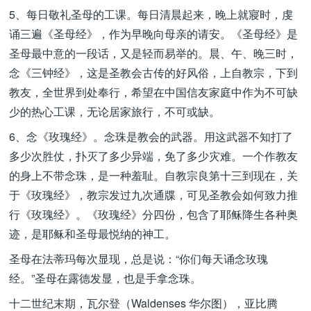
5、每日敬礼圣母的工课。每日清晨起来，晚上就寢时，虔
诵三遍《圣母经》，作为早晚向母亲的请安。《圣母经》是
圣母最中意的一段话，又是轻而易举的。晨、午、晚三时，
念《三钟经》，这是圣教会古传的好风俗，上自教宗，下到
教友，全世界到处奉行，希望在中国信友家庭中作为不可缺
少的热心工课，无论居家旅行，不可或缺。
6、念《玫瑰经》。念珠是教会的武器。用这武器不知打了
多少次胜仗，扑灭了多少异端，免了多少灾难。一个作教友
的身上不带念珠，是一种羞耻。自教宗良第十三到现在，关
于《玫瑰经》，教宗发过九次通牒，可见圣教会如何致力推
行《玫瑰经》。《玫瑰经》分四份，包含了耶稣降生各种奥
迹，是耶稣和圣母最悦纳的神工。
圣母在法蒂玛每次显现，总是说：“你们每天诵念玫瑰
经。”圣母在露德发显，也是手拿念珠。
十二世纪末期，瓦尔登（Waldenses 华尔图），亚比腾