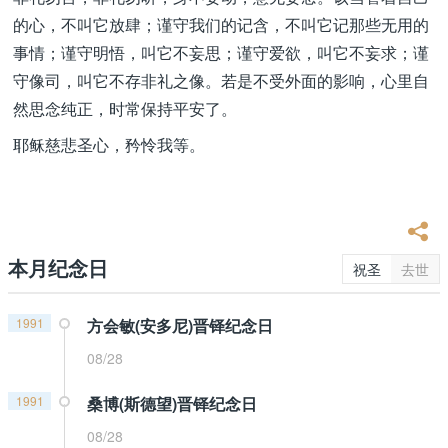
的心，不叫它放肆；谨守我们的记含，不叫它记那些无用的
事情；谨守明悟，叫它不妄思；谨守爱欲，叫它不妄求；谨
守像司，叫它不存非礼之像。若是不受外面的影响，心里自
然思念纯正，时常保持平安了。
耶稣慈悲圣心，矜怜我等。
本月纪念日
祝圣
去世
1991
方会敏(安多尼)晋铎纪念日
08/28
1991
桑博(斯德望)晋铎纪念日
08/28