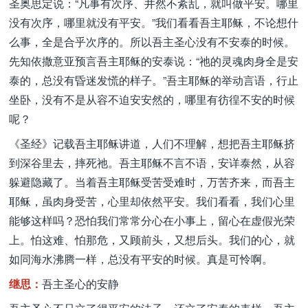
圣奥思定说：“凡事有次序、井然不紊乱，就叫做平安。哪里
没有次序，哪里就没有平安。”我们看看吾主耶稣，不论想什
么事，全是合乎次序的。所以吾主圣心没有不安泰的时候。
先知依撒意亚预言吾主耶稣的安泰说：“祂的灵魂肉身全是安
泰的，总没有昏迷发慌的样子。”吾主耶稣的举动言语，行止
坐卧，没有不是从容不迫安安然的，哪里有彷徨不安的时候
呢？
《圣经》记载吾主耶稣讲道，人们不理解，想把吾主耶稣挤
到深谷里去，摔死祂。吾主耶稣不言不语，安详泰然，从容
躲避隐藏了。当着吾主耶稣受苦受难时，万苦齐来，而吾主
耶稣，虽肉身受苦，心里却依然平安。我们看看，我们心里
能够这样吗？恐怕我们常常分心在小事上，留心在虚假光荣
上。怕这难、怕那危，又顾前头，又想后头。我们的心，就
如同海水沸腾一样，总没有平安的时候。真是可怜啊。
继思：
吾主圣心的安静