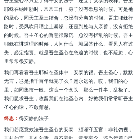
吾主圣心不只立了得平安的法子，还立了安泰的表样。吾主
耶稣在纳匝肋时，常常工作，身子没有歇息的时候。可是祂
的圣心，同天主圣三结合，总没有分离的时候。吾主耶稣行
路时，受风吹日晒尘土暴燥，还是到处与人亲善，没有拒绝
的时候。吾主圣心的旨意很深沉，总没有扰乱的时候。吾主
耶稣在讲道理的时候，人问什么，就回答什么。看见人有过
失，必定指责。就是吾主圣心在急迫的时候，也不疏忽，心
里常常很安静。
我们再看看吾主耶稣在圣体中，安泰的很。吾主圣心，默默
无言，岂是指千百年就完了么？是永远的。哎，我们的心
里，如同集市一般。这么一个念头，那么一件事，乱极了。
我们恳求吾主，收留我们在祂圣心内，好教我们常常听吾主
圣心的话，不敢懈怠。
终思：
得安静的法子
我们若愿意效法吾主圣心的安泰，须谨守五官：非礼勿视，
非礼勿言，非礼勿听，身不妄动，意无妄念。该当管着自己