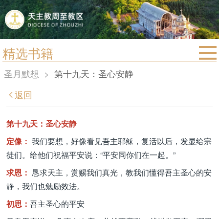
精选书籍
首页
圣月默想
>
第十九天：圣心安静
宗教法规
返回
教区动态
教区简介
第十九天：圣心安静
信仰文萃
定像：
我们要想，好像看见吾主耶稣，复活以后，发显给宗
徒们。给他们祝福平安说：“平安同你们在一起。”
教会圣月
求恩：
恳求天主，赏赐我们真光，教我们懂得吾主圣心的安
静，我们也勉励效法。
初思：
吾主圣心的平安