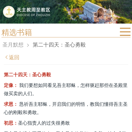
精选书籍
首页
圣月默想
>
第二十四天：圣心勇毅
宗教法规
返回
教区动态
教区简介
第二十四天：圣心勇毅
信仰文萃
定像：
我们要想如同看见吾主耶稣，怎样驱赶那些在圣殿里
做买卖的人们。
教会圣月
求恩：
恳祈吾主耶稣，开启我们的明悟，教我们懂得吾主圣
心的刚毅和勇敢。
初思：
圣心指责人的过失很勇敢