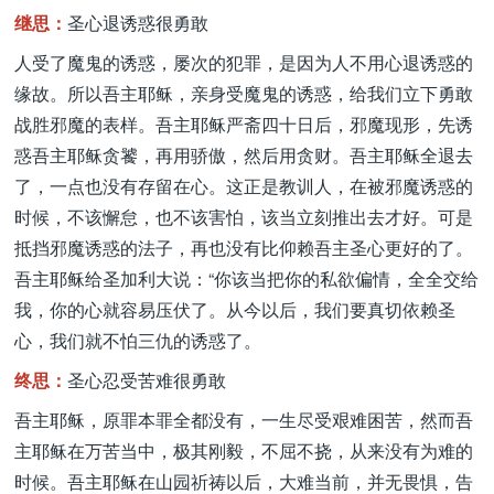
继思：
圣心退诱惑很勇敢
人受了魔鬼的诱惑，屡次的犯罪，是因为人不用心退诱惑的
缘故。所以吾主耶稣，亲身受魔鬼的诱惑，给我们立下勇敢
战胜邪魔的表样。吾主耶稣严斋四十日后，邪魔现形，先诱
惑吾主耶稣贪饕，再用骄傲，然后用贪财。吾主耶稣全退去
了，一点也没有存留在心。这正是教训人，在被邪魔诱惑的
时候，不该懈怠，也不该害怕，该当立刻推出去才好。可是
抵挡邪魔诱惑的法子，再也没有比仰赖吾主圣心更好的了。
吾主耶稣给圣加利大说：“你该当把你的私欲偏情，全全交给
我，你的心就容易压伏了。从今以后，我们要真切依赖圣
心，我们就不怕三仇的诱惑了。
终思：
圣心忍受苦难很勇敢
吾主耶稣，原罪本罪全都没有，一生尽受艰难困苦，然而吾
主耶稣在万苦当中，极其刚毅，不屈不挠，从来没有为难的
时候。吾主耶稣在山园祈祷以后，大难当前，并无畏惧，告