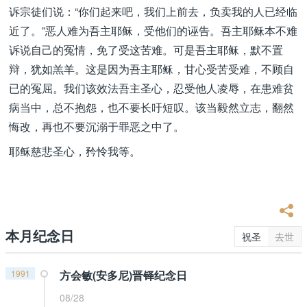
诉宗徒们说：“你们起来吧，我们上前去，负卖我的人已经临
近了。”恶人难为吾主耶稣，受他们的诬告。吾主耶稣本不难
诉说自己的冤情，免了受这苦难。可是吾主耶稣，默不置
辩，犹如羔羊。这是因为吾主耶稣，甘心受苦受难，不顾自
已的冤屈。我们该效法吾主圣心，忍受他人凌辱，在患难贫
病当中，总不抱怨，也不要长吁短叹。该当毅然立志，翻然
悔改，再也不要沉溺于罪恶之中了。
耶稣慈悲圣心，矜怜我等。
本月纪念日
祝圣
去世
1991
方会敏(安多尼)晋铎纪念日
08/28