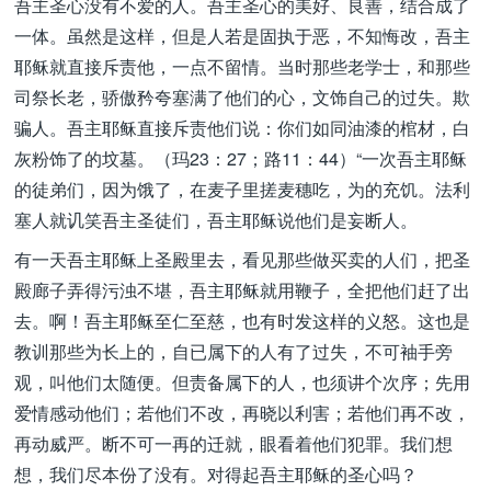
吾主圣心没有不爱的人。吾主圣心的美好、良善，结合成了
一体。虽然是这样，但是人若是固执于恶，不知悔改，吾主
耶稣就直接斥责他，一点不留情。当时那些老学士，和那些
司祭长老，骄傲矜夸塞满了他们的心，文饰自己的过失。欺
骗人。吾主耶稣直接斥责他们说：你们如同油漆的棺材，白
灰粉饰了的坟墓。（玛23：27；路11：44）“一次吾主耶稣
的徒弟们，因为饿了，在麦子里搓麦穗吃，为的充饥。法利
塞人就讥笑吾主圣徒们，吾主耶稣说他们是妄断人。
有一天吾主耶稣上圣殿里去，看见那些做买卖的人们，把圣
殿廊子弄得污浊不堪，吾主耶稣就用鞭子，全把他们赶了出
去。啊！吾主耶稣至仁至慈，也有时发这样的义怒。这也是
教训那些为长上的，自已属下的人有了过失，不可袖手旁
观，叫他们太随便。但责备属下的人，也须讲个次序；先用
爱情感动他们；若他们不改，再晓以利害；若他们再不改，
再动威严。断不可一再的迁就，眼看着他们犯罪。我们想
想，我们尽本份了没有。对得起吾主耶稣的圣心吗？