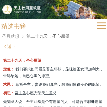
精选书籍
首页
圣月默想
>
第二十九天：圣心愿望
宗教法规
返回
教区动态
教区简介
第二十九天：圣心愿望
信仰文萃
定像：
我们要想如同看见吾主耶稣，显现给圣女玛加利大，
告诉给她，自已心里的愿望。
教会圣月
求恩：
恳祈吾主，赏赐我们真光，教我们懂得圣心的愿望。
初思：
吾主圣心愿光荣天主圣父
先知圣人说，吾主耶稣是个有愿望的人，可是吾主耶稣愿望