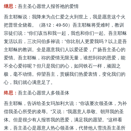
继思：
吾主圣心愿世人报答祂的爱情
吾主耶稣说：我降来为点仁爱之火到世上，我是愿意这个火
把普世全烧着。（路12：49-50）吾主耶稣将受难时，教训
宗徒们说：“你们该当和我一起，我也和你们一起。吾主耶稣
复活以后，三次问伯多禄说：”你比别人更爱我吗？以上是吾
主耶稣的教训。全是愿意我们人以爱还爱，广扬吾主圣心的
爱情。吾主耶稣，祢的爱情无限无量，谁想到祢的恩爱，能
不全心爱祢呢？但只是我们的心，如同铁石一样，顽固之
极，毫不动情。仰望吾主，赏赐我们热爱衷情，变化我们的
心，我们就心满意足了。
终思：
吾主圣心愿世人多领圣体
吾主耶稣，告诉给圣女玛加利大说：“你该屡次领圣体，为补
偿我圣心所受的凌辱。”又说：“我愿意人恭敬、朝拜我的圣
体。但是很少有人报答我的恩爱，满足我的愿望。“这样看
来，吾主圣心是愿意人热心领圣体，代替他人雪洗吾主圣所