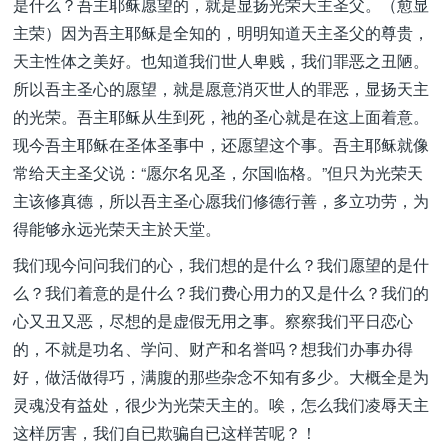
是什么？吾主耶稣愿望的，就是显扬光荣天主圣父。（愈显
主荣）因为吾主耶稣是全知的，明明知道天主圣父的尊贵，
天主性体之美好。也知道我们世人卑贱，我们罪恶之丑陋。
所以吾主圣心的愿望，就是愿意消灭世人的罪恶，显扬天主
的光荣。吾主耶稣从生到死，祂的圣心就是在这上面着意。
现今吾主耶稣在圣体圣事中，还愿望这个事。吾主耶稣就像
常给天主圣父说：“愿尔名见圣，尔国临格。”但只为光荣天
主该修真德，所以吾主圣心愿我们修德行善，多立功劳，为
得能够永远光荣天主於天堂。
我们现今问问我们的心，我们想的是什么？我们愿望的是什
么？我们着意的是什么？我们费心用力的又是什么？我们的
心又丑又恶，尽想的是虚假无用之事。察察我们平日恋心
的，不就是功名、学问、财产和名誉吗？想我们办事办得
好，做活做得巧，满腹的那些杂念不知有多少。大概全是为
灵魂没有益处，很少为光荣天主的。唉，怎么我们凌辱天主
这样厉害，我们自已欺骗自已这样苦呢？！