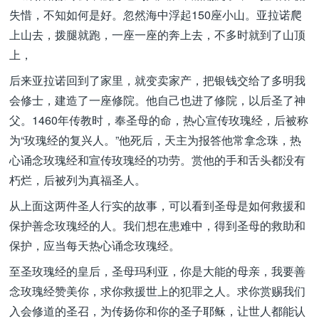
失惜，不知如何是好。忽然海中浮起150座小山。亚拉诺爬
上山去，拨腿就跑，一座一座的奔上去，不多时就到了山顶
上，
后来亚拉诺回到了家里，就变卖家产，把银钱交给了多明我
会修士，建造了一座修院。他自己也进了修院，以后圣了神
父。1460年传教时，奉圣母的命，热心宣传玫瑰经，后被称
为“玫瑰经的复兴人。”他死后，天主为报答他常拿念珠，热
心诵念玫瑰经和宣传玫瑰经的功劳。赏他的手和舌头都没有
朽烂，后被列为真福圣人。
从上面这两件圣人行实的故事，可以看到圣母是如何救援和
保护善念玫瑰经的人。我们想在患难中，得到圣母的救助和
保护，应当每天热心诵念玫瑰经。
至圣玫瑰经的皇后，圣母玛利亚，你是大能的母亲，我要善
念玫瑰经赞美你，求你救援世上的犯罪之人。求你赏赐我们
入会修道的圣召，为传扬你和你的圣子耶稣，让世人都能认