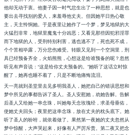
他却无动于衷。他妻子因一时气忿生出了一种思想，就是也
要出去寻找别的爱人，来羞辱他丈夫。但因她平日热心敬
主，天主怜悯她。于是夜里让她作了一个梦，梦见地狱的大
火猛烈非常，地狱里魔鬼十分凶恶；又看见那些因犯邪淫罪
而下地狱的人，受刑特别利害，逃也逃不了，死也死不成，
个个苦相毕露，万分悲伤难受。转眼又见到一个空洞里，刑
具已经预备齐全，火焰熊熊，心想这是给谁预备的呢？忽然
听见有声音说：“这是给你丈夫预备的。”她听了这话立时惊
醒了，她再也睡不着了，只是不断地痛悔流泪。
天一亮就到圣堂里去见多明我圣人，她把自己的错误思想和
梦中所见的事都告诉了圣人。圣人安慰她，劝她告解。告解
后圣人又给她一串念珠，叫她每天念玫瑰经，求圣母垂佑，
使她丈夫回头；夜里把这串念珠，放在丈夫的枕头底下。她
听了圣人的吩咐，就依着做了。果然第一夜她的丈夫忽然从
梦中惊醒，大声哭起来，好像有人严厉斥责。第二夜又把念