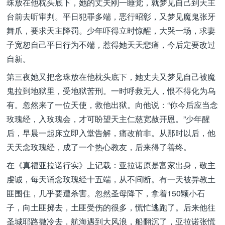
珠放在他枕头底下，她的丈夫刚一睡觉，就梦见自己到天主
台前去听审判。平日犯罪多端，恶行昭彰，又梦见魔鬼张牙
舞爪，要求天主降罚。少年吓得立时惊醒，大哭一场，求妻
子宽恕自己平日行为不端，惹得她天天悲痛，今后定要改过
自新。
第三夜她又把念珠放在他枕头底下，她丈夫又梦见自己被魔
鬼拉到地狱里，受地狱苦刑。一时呼救无人，恨不得化为乌
有。忽然来了一位天使，救他出狱。向他说：“你今后应当念
玫瑰经，入玫瑰会，才可盼望天主仁慈宽赦开恩。”少年醒
后，早晨一起床立即入堂告解，痛改前非。从那时以后，他
天天念玫瑰经，成了一个热心教友，后来得了善终。
在《真福亚拉诺行实》上记载：亚拉诺原是富家出身，敬主
虔诚，每天诵念玫瑰经十五端，从不间断。有一天被异教土
匪围住，几乎要遭杀害。忽然圣母降下，拿着150颗小石
子，向土匪掷去，土匪受伤的很多，慌忙逃跑了。后来他往
圣城耶路撒冷去，航海遇到大风浪，船翻沉了，亚拉诺张慌