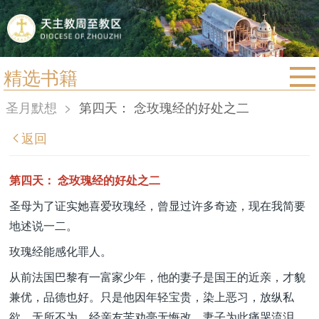
精选书籍
首页
圣月默想
>
第四天： 念玫瑰经的好处之二
宗教法规
返回
教区动态
教区简介
第四天： 念玫瑰经的好处之二
信仰文萃
圣母为了证实她喜爱玫瑰经，曾显过许多奇迹，现在我简要
地述说一二。
教会圣月
玫瑰经能感化罪人。
从前法国巴黎有一富家少年，他的妻子是国王的近亲，才貌
兼优，品德也好。只是他因年轻宝贵，染上恶习，放纵私
欲，无所不为。经亲友苦劝毫无悔改，妻子为此痛哭流泪，