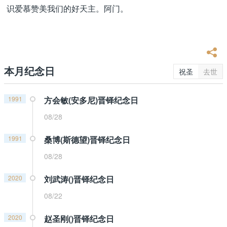
识爱慕赞美我们的好天主。阿门。
本月纪念日
祝圣
去世
1991
方会敏(安多尼)晋铎纪念日
08/28
1991
桑博(斯德望)晋铎纪念日
08/28
2020
刘武涛()晋铎纪念日
08/22
2020
赵圣刚()晋铎纪念日