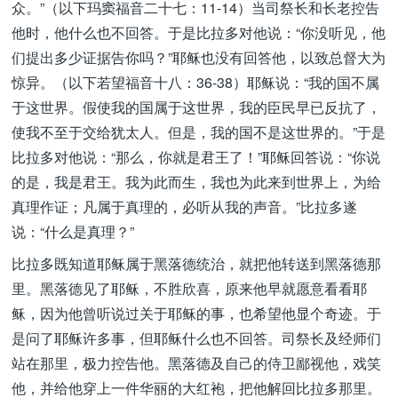
众。”（以下玛窦福音二十七：11-14）当司祭长和长老控告
他时，他什么也不回答。于是比拉多对他说：“你没听见，他
们提出多少证据告你吗？”耶稣也没有回答他，以致总督大为
惊异。（以下若望福音十八：36-38）耶稣说：“我的国不属
于这世界。假使我的国属于这世界，我的臣民早已反抗了，
使我不至于交给犹太人。但是，我的国不是这世界的。”于是
比拉多对他说：“那么，你就是君王了！”耶稣回答说：“你说
的是，我是君王。我为此而生，我也为此来到世界上，为给
真理作证；凡属于真理的，必听从我的声音。”比拉多遂
说：“什么是真理？”
比拉多既知道耶稣属于黑落德统治，就把他转送到黑落德那
里。黑落德见了耶稣，不胜欣喜，原来他早就愿意看看耶
稣，因为他曾听说过关于耶稣的事，也希望他显个奇迹。于
是问了耶稣许多事，但耶稣什么也不回答。司祭长及经师们
站在那里，极力控告他。黑落德及自己的侍卫鄙视他，戏笑
他，并给他穿上一件华丽的大红袍，把他解回比拉多那里。