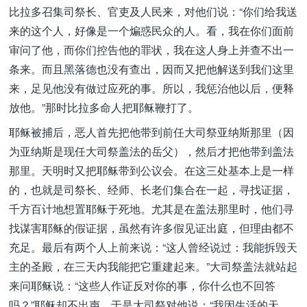
比拉多召集司祭长、官吏及人民来，对他们说：“你们给我送
来的这个人，好像是一个煸惑民众的人。看，我在你们面前
审问了他，而你们控告他的罪状，我在这人身上并查不出一
条来。而且黑落德也没有查出，因而又把他解送到我们这里
来，足见他没有做过应死的事。所以，我惩治他以后，便释
放他。”那时比拉多命人把耶稣鞭打了。
耶稣被捕后，恶人首先把他带到前任大司祭亚纳斯那里（因
为亚纳斯是现任大司祭盖法的岳父），然后才把他带到盖法
那里。天明时又把耶稣带到公议会。在这三处基本上是一样
的，也就是司祭长、经师、长老们集合在一起，寻找证据，
千方百计地想置耶稣于死地。尤其是在盖法那里时，他们寻
找谋害耶稣的假证据，虽然有许多假见证出庭，但理由都不
充足。最后有两个人上前来说：“这人曾经说过：我能拆毁天
主的圣殿，在三天内我能把它重建起来。”大司祭盖法就站起
来问耶稣说：“这些人作证反对你的事，你什么也不回答
吗？”耶稣却不出声。于是大司祭对他说：“我因生活的天