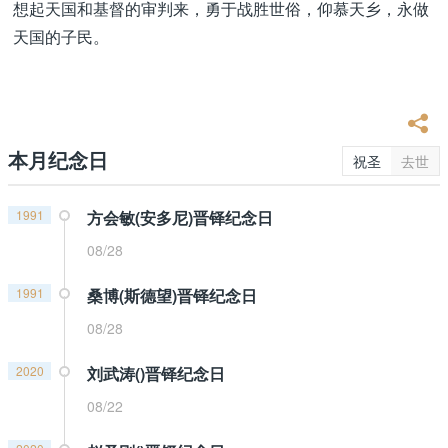
想起天国和基督的审判来，勇于战胜世俗，仰慕天乡，永做
天国的子民。
本月纪念日
祝圣
去世
1991
方会敏(安多尼)晋铎纪念日
08/28
1991
桑博(斯德望)晋铎纪念日
08/28
2020
刘武涛()晋铎纪念日
08/22