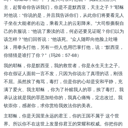
主，起誓命你告诉我们，你是不是默西亚，天主之子？”耶稣
对他说：“你说的是，并且我告诉你们，从此你们将要看见人
子坐在大能者的右边，乘着天上的云彩降来。”大司祭撕裂自
己的衣服说：“他说了亵渎的话，何必还要见证呢？你们以为
该怎样？”他们回答说：“他该死。”众人随即向他脸上吐唾
沫，用拳头打他，另有一些人也用巴掌打他，说：“默西亚，
你猜猜是谁打了你？”（玛26：57-68）
我的耶稣，你是默西亚，我的救世者，你是永生天主之子。
你在假证人面前一言不发，只因为你说出了真理的话，刚强
不屈。虽然挨了侮骂，毒打，但是你的心却是安和平静，充
满了爱火、我主耶稣 ，你为了补赎我人的罪，挨了毒打。我
承认这就是我的罪恶加给你的，我真心痛悔，定志改过。我
钦崇你，感谢你，求你赏给我效法你的美表。
主耶稣，你是天国里永远的君王，你的王国不属于 这个世
界。所以你不在这世上发显你君王的荣耀和权威。你把你的