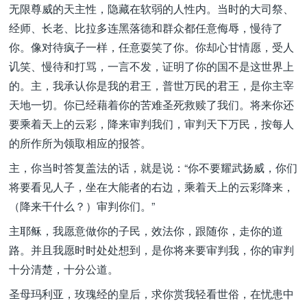
无限尊威的天主性，隐藏在软弱的人性内。当时的大司祭、
经师、长老、比拉多连黑落德和群众都任意侮辱，慢待了
你。像对待疯子一样，任意耍笑了你。你却心甘情愿，受人
讥笑、慢待和打骂，一言不发，证明了你的国不是这世界上
的。主，我承认你是我的君王，普世万民的君王，是你主宰
天地一切。你已经藉着你的苦难圣死救赎了我们。将来你还
要乘着天上的云彩，降来审判我们，审判天下万民，按每人
的所作所为领取相应的报答。
主，你当时答复盖法的话，就是说：“你不要耀武扬威，你们
将要看见人子，坐在大能者的右边，乘着天上的云彩降来，
（降来干什么？）审判你们。”
主耶稣，我愿意做你的子民，效法你，跟随你，走你的道
路。并且我愿时时处处想到，是你将来要审判我，你的审判
十分清楚，十分公道。
圣母玛利亚，玫瑰经的皇后，求你赏我轻看世俗，在忧患中