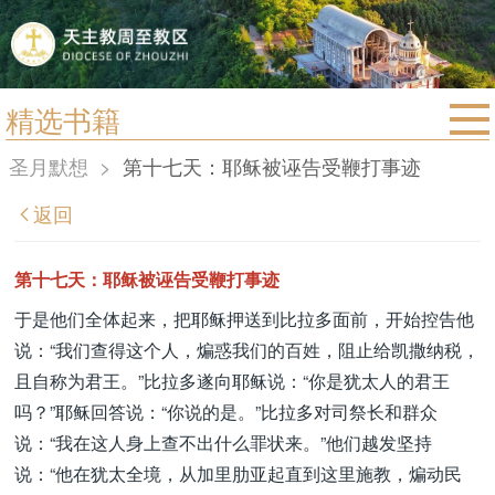
精选书籍
首页
圣月默想
>
第十七天：耶稣被诬告受鞭打事迹
宗教法规
返回
教区动态
教区简介
第十七天：耶稣被诬告受鞭打事迹
信仰文萃
于是他们全体起来，把耶稣押送到比拉多面前，开始控告他
说：“我们查得这个人，煸惑我们的百姓，阻止给凯撒纳税，
教会圣月
且自称为君王。”比拉多遂向耶稣说：“你是犹太人的君王
吗？”耶稣回答说：“你说的是。”比拉多对司祭长和群众
说：“我在这人身上查不出什么罪状来。”他们越发坚持
说：“他在犹太全境，从加里肋亚起直到这里施教，煸动民