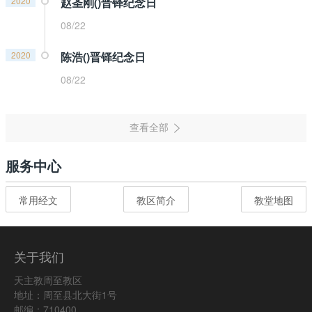
2020
赵圣刚()晋铎纪念日
08/22
2020
陈浩()晋铎纪念日
08/22
服务中心
常用经文
教区简介
教堂地图
关于我们
天主教周至教区
地址：周至县北大街1号
邮编：710400