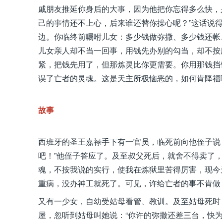
戚朋友推延你身后的大事，因为他把你忘得多么快，
己的事情还不上心，后来谁还替你操心呢？”这话说
边。你临终前嘱咐儿女：多少钱做弥撒、多少钱还帐
儿女亲人却不当一回事，用钱先办别的勾当，却不按
紧，把钱先用了，但那炼灵比你更需要。你用那钱挡
误了亡者的灵魂。这是天主所极恼恶的，如何肯降福
故事
西班牙的圣王嘉禄手下有一官员，临死前向他侄子说
吧！”他侄子答应了。及至叔父死后，就舍不得卖了
魂，不按我说的实行，使我在炼狱里苦得厉害，现今
重病，没办神工就死了。可见，许给亡者的事不肯做
又有一少女，自幼受姑母看管、教训。及至姑母死时
屋，忽听到姑母叫她说：“你许的弥撒还差三台，快为