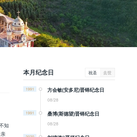
本月纪念日
祝圣
去世
1991
方会敏(安多尼)晋铎纪念日
08/28
1991
桑博(斯德望)晋铎纪念日
08/28
不知
靠亲
2020