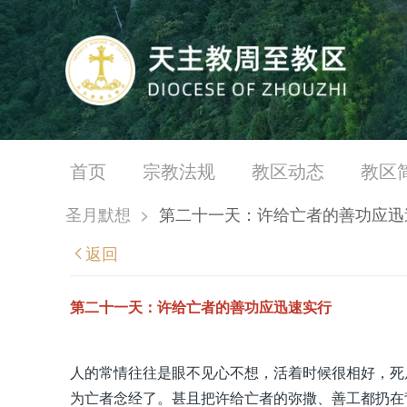
首页
宗教法规
教区动态
教区
圣月默想
>
第二十一天：许给亡者的善功应迅
返回
第二十一天：许给亡者的善功应迅速实行
人的常情往往是眼不见心不想，活着时候很相好，死
为亡者念经了。甚且把许给亡者的弥撒、善工都扔在