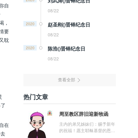
刘武涛()晋铎纪念日
你自
08/22
一
渴，
2020
赵圣刚()晋铎纪念日
情要
08/22
又耽
2020
陈浩()晋铎纪念日
08/22
热门文章
灵
得了
周至教区辞旧迎新牧函
主内的弟兄姊妹们：赐予新年
自在
的祝福！愿主耶稣基督的恩
忙去
宠，与你们的心灵同在！（费