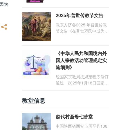
因为
1: 25） 我愿问候那些在劳苦
和负重担之中与基督同行的你
2025年普世传教节文告
们，愿临在的救主基督安慰你
们，并圣化你们的生活，作为
教宗方济各2025 年普世传教
祝贺祂诞辰的珍贵礼品。
节文告《在普世万民中成为怀
着希望的传教士》
《中华人民共和国境内外
国人宗教活动管理规定实
施细则》
经国家宗教局按规定程序修订
通过 2025年1月18日国家宗
教局令第23号公布 自2025
年5月1日起施行
教堂信息
赵代村圣母七苦堂
中国陕西省西安市周至县108