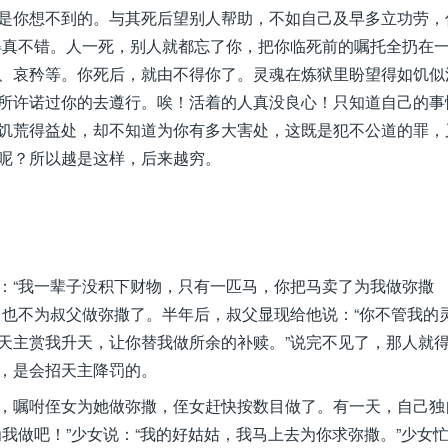
是你想不到的。与其死后望别人帮助，不如自己及早多立功劳，
得真不错。人一死，别人就都忘了你，把你临死前的嘱托全扔在
、哀矜等。你死后，就由不得你了。灵魂在炼狱里盼望得如饥似
所许诺过你的去遵行。唉！活着的人真没良心！只知道自己的事
饥荒得益处，却不知道为你有多大害处，这既是犯不公道的罪，
呢？所以越是这样，后来越穷。
：“我一辈子没积下财物，只有一匹马，你把马卖了为我做弥撒
，也不为叔父做弥撒了。半年后，叔父显现给他说：“你不管我的
天主赏我升天，让你替我做所余的补赎。”说完不见了，那人就
，是会招天主降罚的。
，嘱咐侄女为她做弥撒，侄女赶快按数目做了。有一天，自己独
我做吧！”少女说：“我的好姑姑，我马上去为你求弥撒。”少女