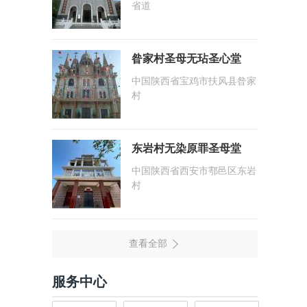
省道
昝家村圣母无玷圣心堂
中国陕西省宝鸡市扶风县昝家
村
东岩村无染原罪圣母堂
中国陕西省西安市鄠邑区东岩
村
服务中心