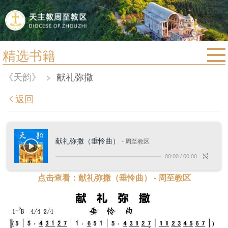
精选书籍
首页
《天韵》
>
献礼弥撒
宗教法规
返回
教区动态
教区简介
献礼弥撒（垂怜曲）
- 周至教区
信仰文萃
00:00
/
00:00
教会圣月
点击查看：献礼弥撒（垂怜曲） - 周至教区