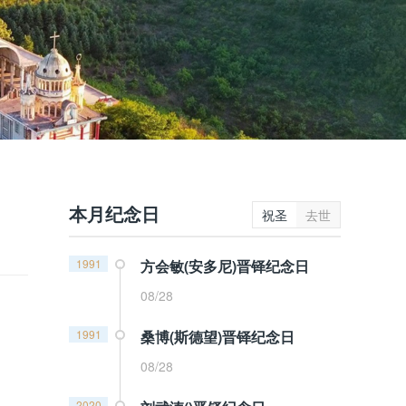
本月纪念日
祝圣
去世
1991
方会敏(安多尼)晋铎纪念日
08/28
1991
桑博(斯德望)晋铎纪念日
08/28
2020