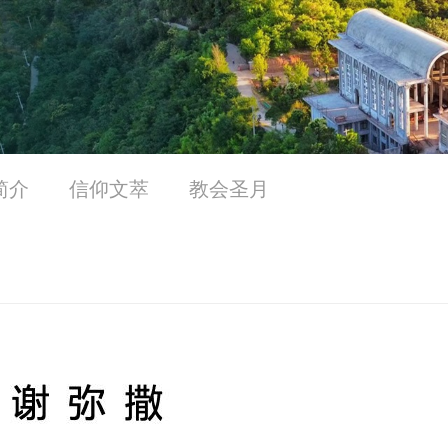
简介
信仰文萃
教会圣月