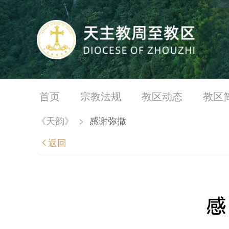
首页
宗教法规
教区动态
教区
《天韵》
>
感谢弥撒
返回