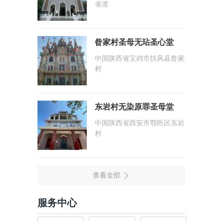
省道
昝家村圣母无玷圣心堂
中国陕西省宝鸡市扶风县昝家
村
东岩村无染原罪圣母堂
中国陕西省西安市鄠邑区东岩
村
服务中心