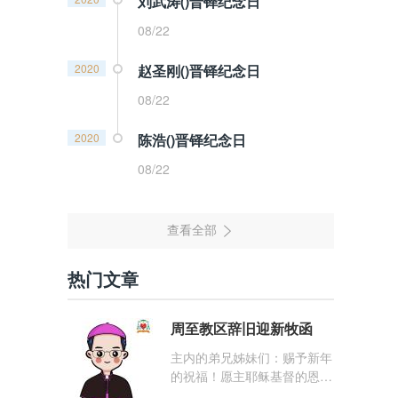
刘武涛()晋铎纪念日
08/22
2020
赵圣刚()晋铎纪念日
08/22
2020
陈浩()晋铎纪念日
08/22
热门文章
周至教区辞旧迎新牧函
主内的弟兄姊妹们：赐予新年
的祝福！愿主耶稣基督的恩
宠，与你们的心灵同在！（费