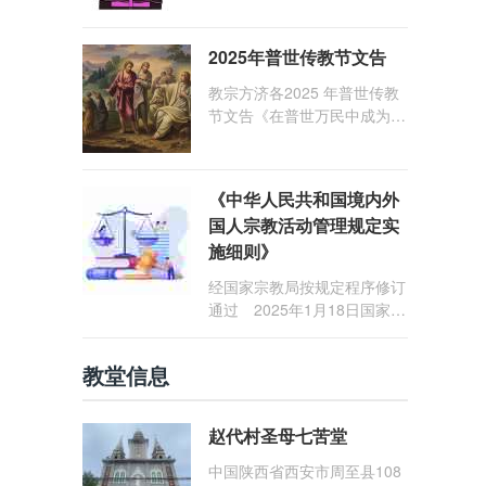
1: 25） 我愿问候那些在劳苦
和负重担之中与基督同行的你
2025年普世传教节文告
们，愿临在的救主基督安慰你
们，并圣化你们的生活，作为
教宗方济各2025 年普世传教
祝贺祂诞辰的珍贵礼品。
节文告《在普世万民中成为怀
着希望的传教士》
《中华人民共和国境内外
国人宗教活动管理规定实
施细则》
经国家宗教局按规定程序修订
通过 2025年1月18日国家宗
教局令第23号公布 自2025
年5月1日起施行
教堂信息
赵代村圣母七苦堂
中国陕西省西安市周至县108