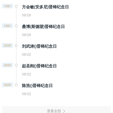
1991
方会敏(安多尼)晋铎纪念日
08/28
1991
桑博(斯德望)晋铎纪念日
08/28
2020
刘武涛()晋铎纪念日
08/22
2020
赵圣刚()晋铎纪念日
08/22
2020
陈浩()晋铎纪念日
08/22