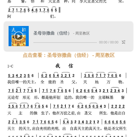
圣母弥撒曲（信经）
- 周至教区
00:00
/
00:00
点击查看：圣母弥撒曲（信经） - 周至教区