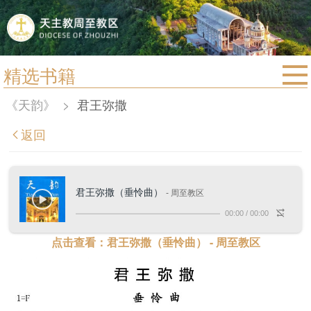
精选书籍
首页
《天韵》
>
君王弥撒
宗教法规
返回
教区动态
教区简介
君王弥撒（垂怜曲）
- 周至教区
信仰文萃
00:00
/
00:00
教会圣月
点击查看：君王弥撒（垂怜曲） - 周至教区