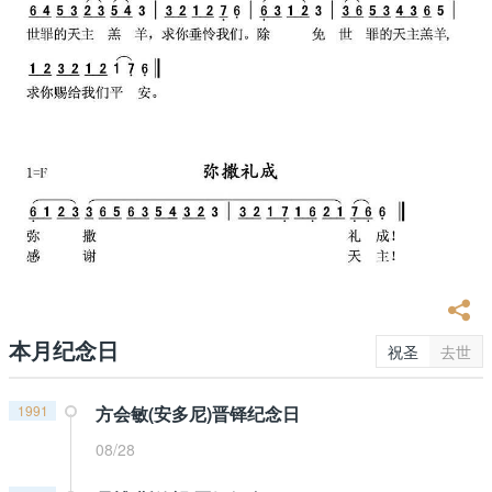
本月纪念日
祝圣
去世
1991
方会敏(安多尼)晋铎纪念日
08/28