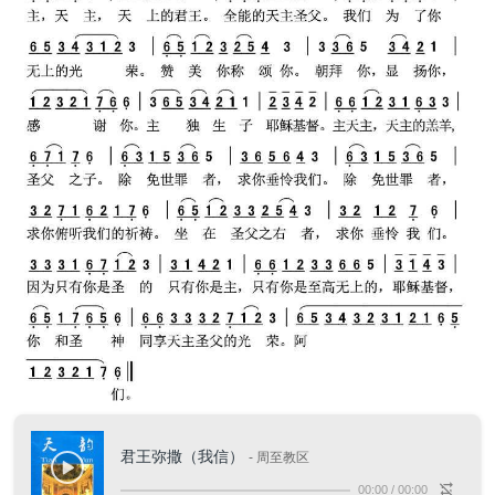
君王弥撒（我信）
- 周至教区
00:00
/
00:00