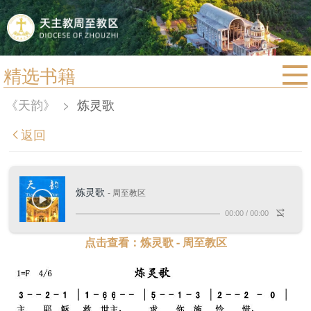
精选书籍
首页
《天韵》
>
炼灵歌
宗教法规
返回
教区动态
教区简介
炼灵歌
- 周至教区
信仰文萃
00:00
/
00:00
教会圣月
点击查看：炼灵歌 - 周至教区