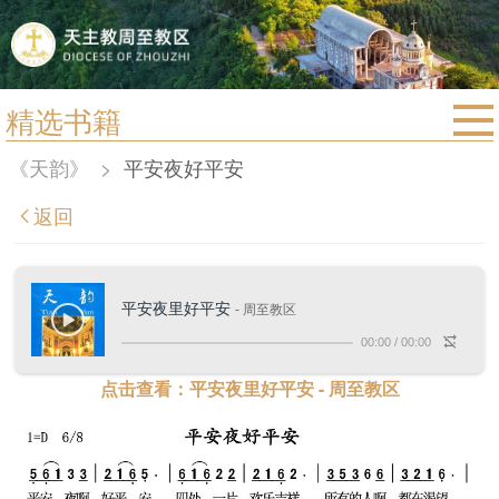
精选书籍
首页
《天韵》
>
平安夜好平安
宗教法规
返回
教区动态
教区简介
平安夜里好平安
- 周至教区
信仰文萃
00:00
/
00:00
教会圣月
点击查看：平安夜里好平安 - 周至教区