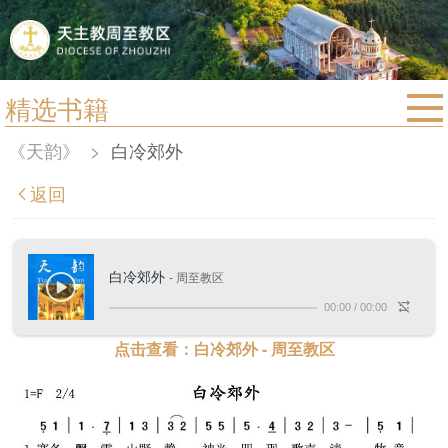
精选书籍
首页
《天韵》
>
白冷郊外
宗教法规
返回
教区动态
教区简介
白冷郊外
- 周至教区
信仰文萃
00:00
/
00:00
教会圣月
点击查看：白冷郊外 - 周至教区