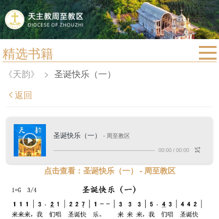
精选书籍
首页
《天韵》
>
圣诞快乐（一）
宗教法规
返回
教区动态
教区简介
圣诞快乐（一）
- 周至教区
信仰文萃
00:00
/
00:00
教会圣月
点击查看：圣诞快乐（一） - 周至教区