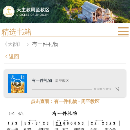
精选书籍
首页
《天韵》
>
有一件礼物
宗教法规
返回
教区动态
教区简介
有一件礼物
- 周至教区
信仰文萃
00:00
/
00:00
教会圣月
点击查看：有一件礼物 - 周至教区